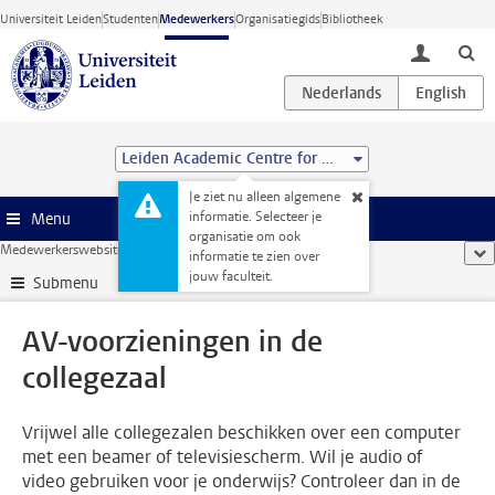
Ga direct naar de inhoud
Universiteit Leiden
Studenten
Medewerkers
Organisatiegids
Bibliotheek
toggle lo
Leiden Academic Centre for Drug Research (LACDR)
Je ziet nu alleen algemene
informatie. Selecteer je
Menu
organisatie om ook
Medewerkerswebsite
...
AV-voorzieningen in de collegezaal
too
informatie te zien over
jouw faculteit.
Submenu
AV-voorzieningen in de
collegezaal
Vrijwel alle collegezalen beschikken over een computer
met een beamer of televisiescherm. Wil je audio of
video gebruiken voor je onderwijs? Controleer dan in de