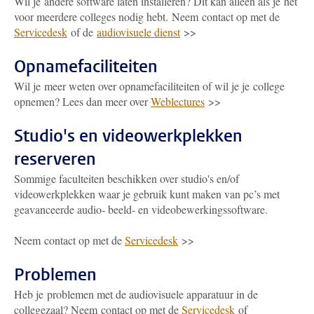
Wil je andere software laten installeren? Dit kan alleen als je het
voor meerdere colleges nodig hebt. Neem contact op met de
Servicedesk
of de
audiovisuele dienst
>>
Opnamefaciliteiten
Wil je meer weten over opnamefaciliteiten of wil je je college
opnemen? Lees dan meer over
Weblectures
>>
Studio's en videowerkplekken
reserveren
Sommige faculteiten beschikken over studio's en/of
videowerkplekken waar je gebruik kunt maken van pc’s met
geavanceerde audio- beeld- en videobewerkingssoftware.
Neem contact op met de
Servicedesk
>>
Problemen
Heb je problemen met de audiovisuele apparatuur in de
collegezaal? Neem contact op met de
Servicedesk
of