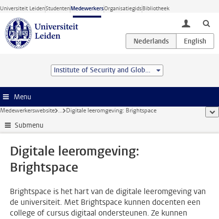
Ga direct naar de inhoud
Universiteit Leiden
Studenten
Medewerkers
Organisatiegids
Bibliotheek
toggle lo
Institute of Security and Global Affairs
Menu
Medewerkerswebsite
...
Digitale leeromgeving: Brightspace
too
Submenu
Digitale leeromgeving:
Brightspace
Brightspace is het hart van de digitale leeromgeving van
de universiteit. Met Brightspace kunnen docenten een
college of cursus digitaal ondersteunen. Ze kunnen