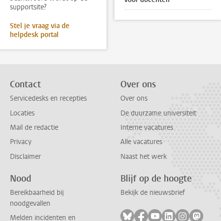
supportsite?
Stel je vraag via de
helpdesk portal
Contact
Over ons
Servicedesks en recepties
Over ons
Locaties
De duurzame universiteit
Mail de redactie
Interne vacatures
Privacy
Alle vacatures
Disclaimer
Naast het werk
Nood
Blijf op de hoogte
Bereikbaarheid bij
Bekijk de nieuwsbrief
noodgevallen
Volg ons op bluesky
Volg ons op facebook
Volg ons op youtub
Volg ons op li
Volg ons o
Volg 
Melden incidenten en