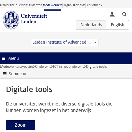
Ga direct naar de inhoud
Universiteit Leiden
Studenten
Medewerkers
Organisatiegids
Bibliotheek
toggle lo
Leiden Institute of Advanced Computer Science (LIACS)
Menu
Medewerkerswebsite
Onderwijs
ICT in het onderwijs
Digitale tools
Submenu
Digitale tools
De universiteit werkt met diverse digitale tools die
kunnen worden ingezet in het onderwijs.
Zoom