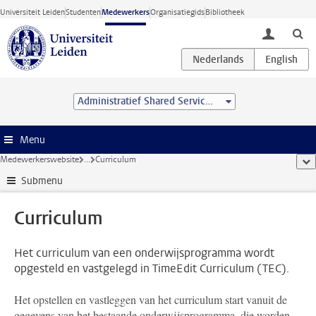
Ga direct naar de inhoud
Universiteit Leiden
Studenten
Medewerkers
Organisatiegids
Bibliotheek
toggle lo
Administratief Shared Service Centre
Menu
Medewerkerswebsite
...
Curriculum
too
Submenu
Curriculum
Het curriculum van een onderwijsprogramma wordt
opgesteld en vastgelegd in TimeEdit Curriculum (TEC).
Het opstellen en vastleggen van het curriculum start vanuit de
gegevens van het bestaande onderwijsprogramma, die worden