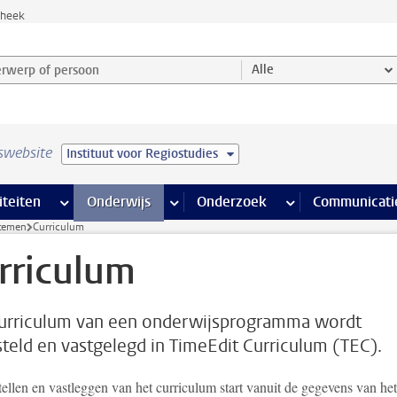
theek
werp of persoon en selecteer categorie
Alle
swebsite
Instituut voor Regiostudies
na’s
 pagina’s
iteiten
meer Faciliteiten pagina’s
Onderwijs
meer Onderwijs pagina’s
Onderzoek
meer Onderzoek p
Communicati
stemen
Curriculum
rriculum
urriculum van een onderwijsprogramma wordt
teld en vastgelegd in TimeEdit Curriculum (TEC).
ellen en vastleggen van het curriculum start vanuit de gegevens van het