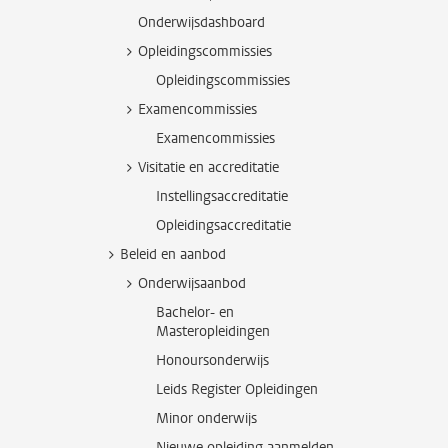
Onderwijsdashboard
Opleidingscommissies
Opleidingscommissies
Examencommissies
Examencommissies
Visitatie en accreditatie
Instellingsaccreditatie
Opleidingsaccreditatie
Beleid en aanbod
Onderwijsaanbod
Bachelor- en
Masteropleidingen
Honoursonderwijs
Leids Register Opleidingen
Minor onderwijs
Nieuwe opleiding aanmelden