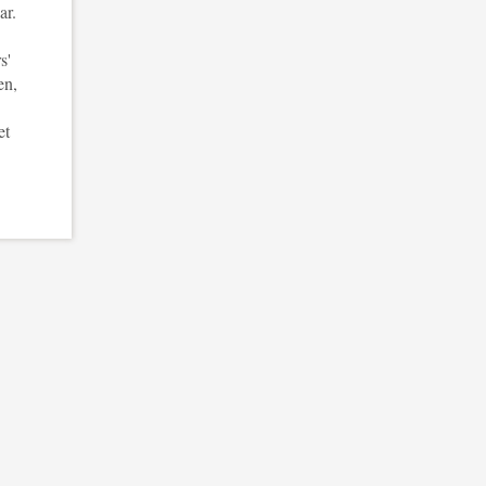
ar.
s'
en,
et