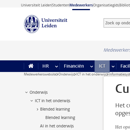
Ga direct naar de inhoud
Universiteit Leiden
Studenten
Medewerkers
Organisatiegids
Biblio
Zoek op onder
Zoekterm
Medewerker
HR
meer HR pagina’s
Financiën
meer Financiën pagi
ICT
meer ICT
Facil
Medewerkerswebsite
Onderwijs
ICT in het onderwijs
Informatiesy
Cu
Onderwijs
ICT in het onderwijs
Het c
Blended learning
opges
Blended learning
AI in het onderwijs
Het opst