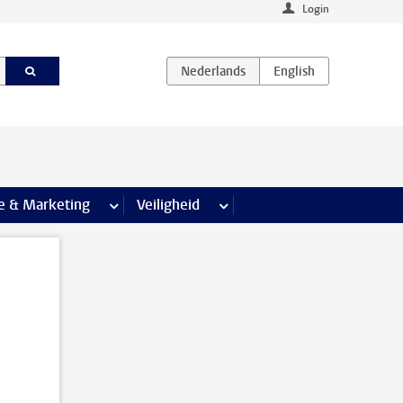
Login
agina’s
e & Marketing
meer Communicatie & Marketing pagina’s
Veiligheid
meer Veiligheid pagina’s