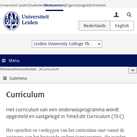
Ga direct naar de inhoud
Universiteit Leiden
Studenten
Medewerkers
Organisatiegids
Bibliotheek
toggle lo
Leiden University College The Hague
Menu
Medewerkerswebsite
...
Curriculum
too
Submenu
Curriculum
Het curriculum van een onderwijsprogramma wordt
opgesteld en vastgelegd in TimeEdit Curriculum (TEC).
Het opstellen en vastleggen van het curriculum start vanuit de
gegevens van het bestaande onderwijsprogramma, die worden