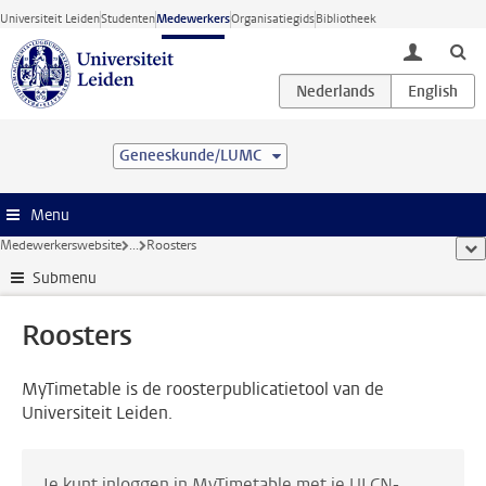
Ga direct naar de inhoud
Universiteit Leiden
Studenten
Medewerkers
Organisatiegids
Bibliotheek
toggle lo
Geneeskunde/LUMC
Menu
Medewerkerswebsite
...
Roosters
too
Submenu
Roosters
MyTimetable is de roosterpublicatietool van de
Universiteit Leiden.
Je kunt inloggen in MyTimetable met je ULCN-