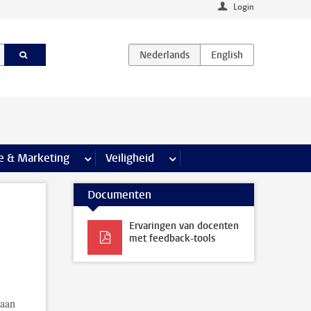
Login
agina’s
e & Marketing
meer Communicatie & Marketing pagina’s
Veiligheid
meer Veiligheid pagina’s
Documenten
Ervaringen van docenten
met feedback-tools
gaan