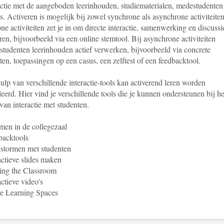
ractie met de aangeboden leerinhouden, studiematerialen, medestudenten
s. Activeren is mogelijk bij zowel synchrone als asynchrone activiteiten
e activiteiten zet je in om directe interactie, samenwerking en discussi
en, bijvoorbeeld via een online stemtool. Bij asynchrone activiteiten
studenten leerinhouden actief verwerken, bijvoorbeeld via concrete
en, toepassingen op een casus, een zelftest of een feedbacktool.
lp van verschillende interactie-tools kan activerend leren worden
eerd. Hier vind je verschillende tools die je kunnen ondersteunen bij he
van interactie met studenten.
en in de collegezaal
backtools
stormen met studenten
actieve slides maken
ing the Classroom
actieve video's
ve Learning Spaces