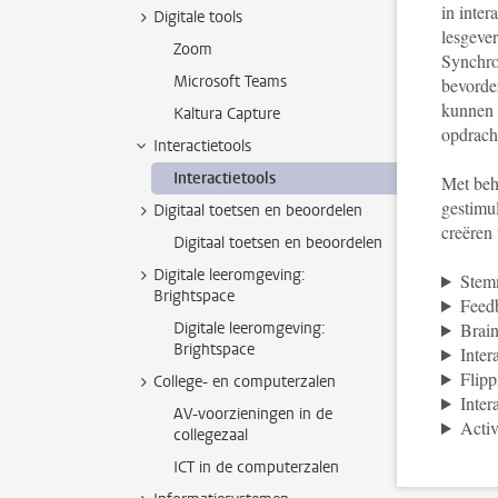
in inte
Digitale tools
lesgever
Zoom
Synchron
Microsoft Teams
bevorder
kunnen 
Kaltura Capture
opdracht
Interactietools
Interactietools
Met behu
gestimul
Digitaal toetsen en beoordelen
creëren 
Digitaal toetsen en beoordelen
Digitale leeromgeving:
Stemm
Brightspace
Feed
Digitale leeromgeving:
Brain
Brightspace
Inter
Flipp
College- en computerzalen
Inter
AV-voorzieningen in de
Acti
collegezaal
ICT in de computerzalen