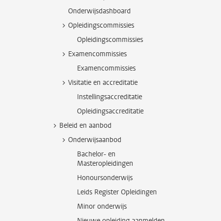
Onderwijsdashboard
Opleidingscommissies
Opleidingscommissies
Examencommissies
Examencommissies
Visitatie en accreditatie
Instellingsaccreditatie
Opleidingsaccreditatie
Beleid en aanbod
Onderwijsaanbod
Bachelor- en
Masteropleidingen
Honoursonderwijs
Leids Register Opleidingen
Minor onderwijs
Nieuwe opleiding aanmelden