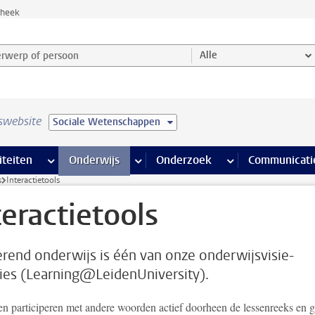
theek
werp of persoon en selecteer categorie
Alle
swebsite
Sociale Wetenschappen
na’s
 pagina’s
iteiten
meer Faciliteiten pagina’s
Onderwijs
meer Onderwijs pagina’s
Onderzoek
meer Onderzoek p
Communicati
s
Interactietools
teractietools
erend onderwijs is één van onze onderwijsvisie-
ies (Learning@LeidenUniversity).
en participeren met andere woorden actief doorheen de lessenreeks en 