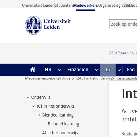
Ga direct naar de inhoud
Universiteit Leiden
Studenten
Medewerkers
Organisatiegids
Biblio
Zoek op onder
Zoekterm
Medewerker
HR
meer HR pagina’s
Financiën
meer Financiën pagi
ICT
meer ICT
Facil
Medewerkerswebsite
Onderwijs
ICT in het onderwijs
Interactietool
In
Onderwijs
ICT in het onderwijs
Activ
Blended learning
ambit
Blended learning
AI in het onderwijs
Student