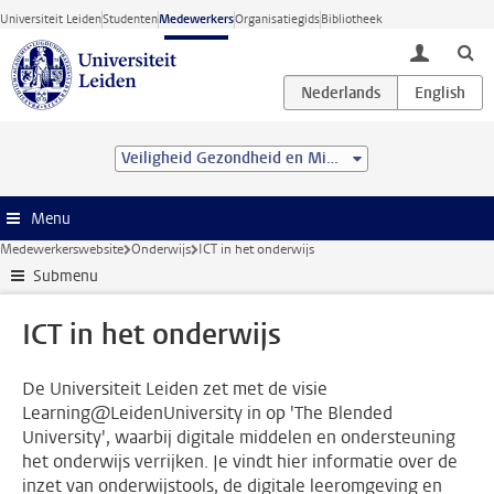
Ga direct naar de inhoud
Universiteit Leiden
Studenten
Medewerkers
Organisatiegids
Bibliotheek
toggle lo
Veiligheid Gezondheid en Milieu
Menu
Medewerkerswebsite
Onderwijs
ICT in het onderwijs
Submenu
ICT in het onderwijs
De Universiteit Leiden zet met de visie
Learning@LeidenUniversity in op 'The Blended
University', waarbij digitale middelen en ondersteuning
het onderwijs verrijken. Je vindt hier informatie over de
inzet van onderwijstools, de digitale leeromgeving en