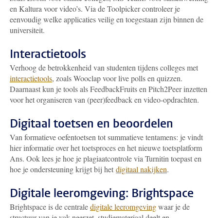
en Kaltura voor video’s. Via de Toolpicker controleer je
eenvoudig welke applicaties veilig en toegestaan zijn binnen de
universiteit.
Interactietools
Verhoog de betrokkenheid van studenten tijdens colleges met
interactietools
, zoals Wooclap voor live polls en quizzen.
Daarnaast kun je tools als FeedbackFruits en Pitch2Peer inzetten
voor het organiseren van (peer)feedback en video-opdrachten.
Digitaal toetsen en beoordelen
Van formatieve oefentoetsen tot summatieve tentamens: je vindt
hier informatie over het toetsproces en het nieuwe toetsplatform
Ans. Ook lees je hoe je plagiaatcontrole via Turnitin toepast en
hoe je ondersteuning krijgt bij het
digitaal nakijken
.
Digitale leeromgeving: Brightspace
Brightspace is de centrale
digitale leeromgeving
waar je de
structuur van je vak neerzet, studiemateriaal deelt en