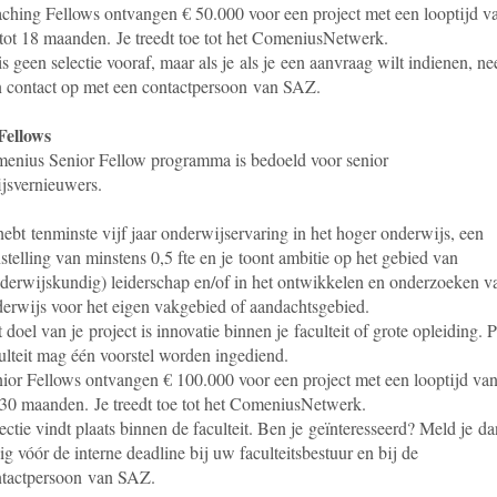
ching Fellows ontvangen € 50.000 voor een project met een looptijd v
tot 18 maanden. Je treedt toe tot het ComeniusNetwerk.
is geen selectie vooraf, maar als je
als je een aanvraag wilt indienen
, n
 contact op met een contactpersoon van SAZ.
Fellows
enius Senior Fellow programma is bedoeld voor senior
jsvernieuwers.
hebt tenminste vijf jaar onderwijservaring in het hoger onderwijs, een
stelling van minstens 0,5 fte en je toont ambitie op het gebied van
derwijskundig) leiderschap en/of in het ontwikkelen en onderzoeken v
erwijs voor het eigen vakgebied of aandachtsgebied.
 doel van je project is innovatie binnen je faculteit of grote opleiding. P
ulteit mag één voorstel worden ingediend.
ior Fellows ontvangen € 100.000 voor een project met een looptijd va
 30 maanden. Je treedt toe tot het ComeniusNetwerk.
ectie vindt plaats binnen de faculteit.
Ben je geïnteresseerd? Meld je da
dig vóór de interne deadline
bij uw faculteitsbestuur en bij de
tactpersoon van SAZ.