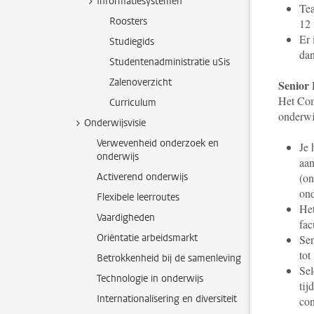
Informatiesystemen
Tea
Roosters
12 
Er 
Studiegids
dan
Studentenadministratie uSis
Zalenoverzicht
Senior 
Het Com
Curriculum
onderwi
Onderwijsvisie
Verwevenheid onderzoek en
Je 
onderwijs
aan
Activerend onderwijs
(on
ond
Flexibele leerroutes
Het
Vaardigheden
fac
Oriëntatie arbeidsmarkt
Sen
tot
Betrokkenheid bij de samenleving
Sel
Technologie in onderwijs
tij
Internationalisering en diversiteit
con