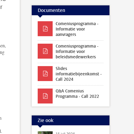
r
Documenten
Comeniusprogramma -
Informatie voor
aanvragers
sen,
Comeniusprogramma -
ing
Informatie voor
beleidsmedewerkers
Slides
informatiebijeenkomst -
Call 2024
Q&A Comenius
Programma - Call 2022
n
Zie ook
l.