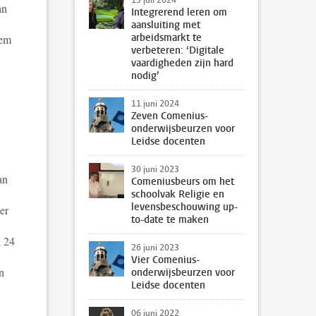
15 juli 2024
an
Integrerend leren om
aansluiting met
arbeidsmarkt te
eem
verbeteren: ‘Digitale
vaardigheden zijn hard
nodig’
11 juni 2024
Zeven Comenius-
onderwijsbeurzen voor
Leidse docenten
30 juni 2023
an
Comeniusbeurs om het
schoolvak Religie en
levensbeschouwing up-
er
to-date te maken
n 24
26 juni 2023
Vier Comenius-
n
onderwijsbeurzen voor
Leidse docenten
06 juni 2022