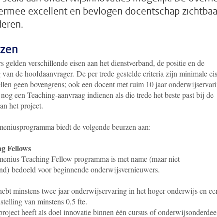
iermee excellent en bevlogen docentschap zichtbaa
eren.
zen
s gelden verschillende eisen aan het dienstverband, de positie en de
 van de hoofdaanvrager. De per trede gestelde criteria zijn minimale ei
ellen geen bovengrens; ook een docent met ruim 10 jaar onderwijservar
nog een Teaching-aanvraag indienen als die trede het beste past bij de
an het project.
eniusprogramma biedt de volgende beurzen aan:
g Fellows
enius Teaching Fellow programma is met name (maar niet
tend) bedoeld voor beginnende onderwijsvernieuwers.
hebt minstens twee jaar onderwijservaring in het hoger onderwijs en ee
stelling van minstens 0,5 fte.
project heeft als doel innovatie binnen één cursus of onderwijsonderdee