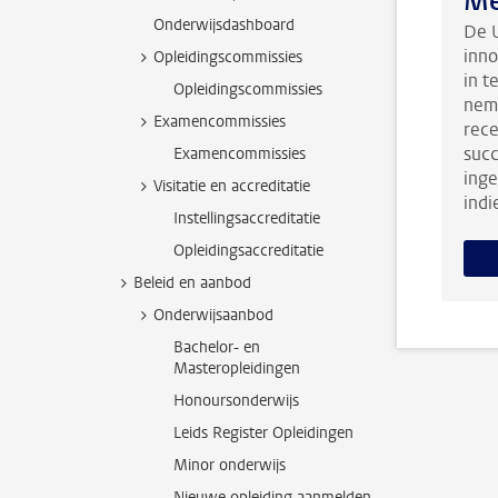
Me
Onderwijsdashboard
De U
inno
Opleidingscommissies
in t
Opleidingscommissies
neme
Examencommissies
rece
succ
Examencommissies
inge
Visitatie en accreditatie
indi
Instellingsaccreditatie
Opleidingsaccreditatie
Beleid en aanbod
Onderwijsaanbod
Bachelor- en
Masteropleidingen
Honoursonderwijs
Leids Register Opleidingen
Minor onderwijs
Nieuwe opleiding aanmelden