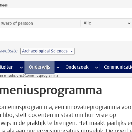
theek
werp of persoon en selecteer categorie
Alle
swebsite
Archaeological Sciences
na’s
 pagina’s
iteiten
meer Faciliteiten pagina’s
Onderwijs
meer Onderwijs pagina’s
Onderzoek
meer Onderzoek p
Communicati
en en subsidies
Comeniusprogramma
meniusprogramma
omeniusprogramma, een innovatieprogramma voo
 hbo, stelt docenten in staat om hun visie op
wijs in de praktijk te brengen. Het maakt jaarlijks 
 scala aan onderwijsinnovaties mogelijk. De overh