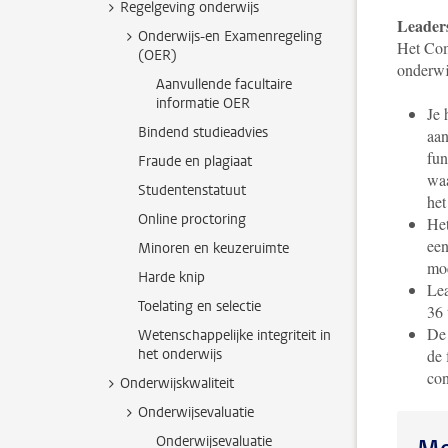
Regelgeving onderwijs
Leaders
Onderwijs-en Examenregeling
Het Com
(OER)
onderwi
Aanvullende facultaire
informatie OER
Je 
Bindend studieadvies
aan
fun
Fraude en plagiaat
waa
Studentenstatuut
het
Online proctoring
Het
een
Minoren en keuzeruimte
moe
Harde knip
Lea
Toelating en selectie
36 
De 
Wetenschappelijke integriteit in
het onderwijs
de 
con
Onderwijskwaliteit
Onderwijsevaluatie
Onderwijsevaluatie