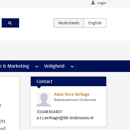
Login
agina’s
e & Marketing
meer Communicatie & Marketing pagina’s
Veiligheid
meer Veiligheid pagina’s
Contact
Anna Terra Verhage
Beleidsadviseur Onderzoek
r
31648364407
a.t.j.verhage@bb.leidenuniv.nl
een
eid