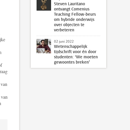
Steven Lauritano
ontvangt Comenius
Teaching Fellow-beurs
om hybride onderwijs
over objecten te
verbeteren
n
jke
02 juni 2022
Wetenschappelijk
n
tijdschrift voor én door
studenten: ‘We moeten
gewoontes breken’
of
vraag
 van
n van
n