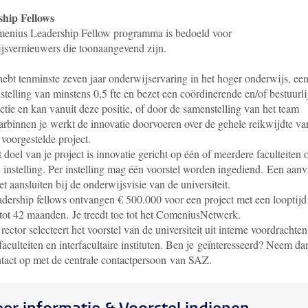
hip Fellows
enius Leadership Fellow programma is bedoeld voor
jsvernieuwers die toonaangevend zijn.
hebt tenminste zeven jaar onderwijservaring in het hoger onderwijs, ee
stelling van minstens 0,5 fte en bezet een coördinerende en/of bestuurli
ctie en kan vanuit deze positie, of door de samenstelling van het team
rbinnen je werkt de innovatie doorvoeren over de gehele reikwijdte va
 voorgestelde project.
 doel van je project is innovatie gericht op één of meerdere faculteiten 
 instelling. Per instelling mag één voorstel worden ingediend. Een aan
t aansluiten bij de onderwijsvisie van de universiteit.
dership fellows ontvangen € 500.000 voor een project met een looptijd
tot 42 maanden. Je treedt toe tot het ComeniusNetwerk.
rector selecteert het voorstel van de universiteit uit interne voordrachte
faculteiten en interfacultaire instituten.
Ben je geïnteresseerd? Neem da
tact op met de centrale contactpersoon van SAZ.