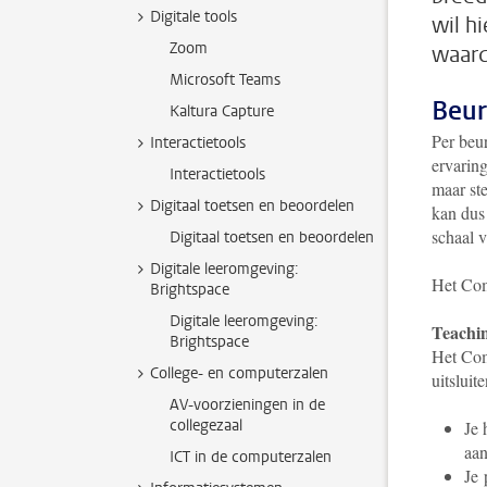
Digitale tools
wil h
Zoom
waard
Microsoft Teams
Beur
Kaltura Capture
Per beur
Interactietools
ervaring
Interactietools
maar st
Digitaal toetsen en beoordelen
kan dus 
schaal v
Digitaal toetsen en beoordelen
Digitale leeromgeving:
Het Com
Brightspace
Digitale leeromgeving:
Teachin
Brightspace
Het Com
College- en computerzalen
uitslui
AV-voorzieningen in de
collegezaal
Je 
aan
ICT in de computerzalen
Je 