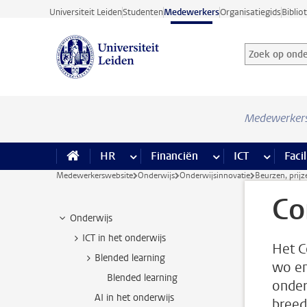
Ga direct naar de inhoud
Universiteit Leiden
Studenten
Medewerkers
Organisatiegids
Biblio
Zoek op onder
Zoekterm
Medewerker
HR
meer HR pagina’s
Financiën
meer Financiën pagi
ICT
meer ICT
Facil
Medewerkerswebsite
Onderwijs
Onderwijsinnovatie
Beurzen, prijz
Co
Onderwijs
ICT in het onderwijs
Het C
Blended learning
wo en
Blended learning
onder
AI in het onderwijs
breed