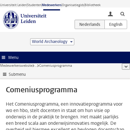
Ga direct naar de inhoud
Universiteit Leiden
Studenten
Medewerkers
Organisatiegids
Bibliotheek
toggle lo
World Archaeology
Menu
Medewerkerswebsite
...
Comeniusprogramma
too
Submenu
Comeniusprogramma
Het Comeniusprogramma, een innovatieprogramma voor
wo en hbo, stelt docenten in staat om hun visie op
onderwijs in de praktijk te brengen. Het maakt jaarlijks
een breed scala aan onderwijsinnovaties mogelijk. De
overheid wil hiermee excellent en bevlogen docentschap