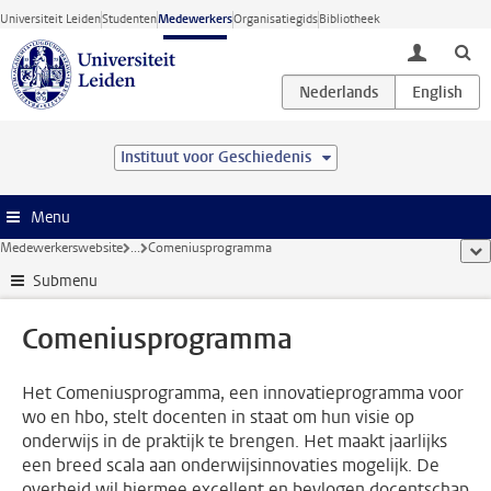
Ga direct naar de inhoud
Universiteit Leiden
Studenten
Medewerkers
Organisatiegids
Bibliotheek
toggle lo
Instituut voor Geschiedenis
Menu
Medewerkerswebsite
...
Comeniusprogramma
too
Submenu
Comeniusprogramma
Het Comeniusprogramma, een innovatieprogramma voor
wo en hbo, stelt docenten in staat om hun visie op
onderwijs in de praktijk te brengen. Het maakt jaarlijks
een breed scala aan onderwijsinnovaties mogelijk. De
overheid wil hiermee excellent en bevlogen docentschap