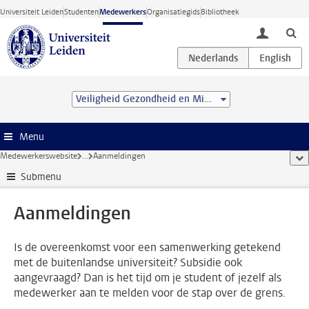
Ga direct naar de inhoud
Universiteit Leiden
Studenten
Medewerkers
Organisatiegids
Bibliotheek
toggle lo
Veiligheid Gezondheid en Milieu
Menu
Medewerkerswebsite
...
Aanmeldingen
too
Submenu
Aanmeldingen
Is de overeenkomst voor een samenwerking getekend
met de buitenlandse universiteit? Subsidie ook
aangevraagd? Dan is het tijd om je student of jezelf als
medewerker aan te melden voor de stap over de grens.