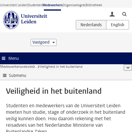
Ga direct naar de inhoud
Universiteit Leiden
Studenten
Medewerkers
Organisatiegids
Bibliotheek
toggle lo
Vastgoed
Menu
Medewerkerswebsite
...
Veiligheid in het buitenland
too
Submenu
Veiligheid in het buitenland
Studenten en medewerkers van de Universiteit Leiden
moeten hun studie, stage of onderzoek in het buitenland
veilig kunnen doen. Hou daarom rekening met het
reisadvies van het Nederlandse Ministerie van
Buitenlandse Zaken.