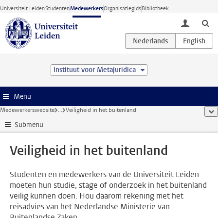
Ga direct naar de inhoud
Universiteit Leiden
Studenten
Medewerkers
Organisatiegids
Bibliotheek
toggle lo
Instituut voor Metajuridica
Menu
Medewerkerswebsite
...
Veiligheid in het buitenland
too
Submenu
Veiligheid in het buitenland
Studenten en medewerkers van de Universiteit Leiden
moeten hun studie, stage of onderzoek in het buitenland
veilig kunnen doen. Hou daarom rekening met het
reisadvies van het Nederlandse Ministerie van
Buitenlandse Zaken.