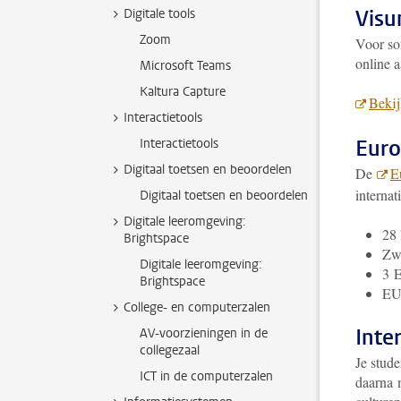
Vis
Digitale tools
Zoom
Voor so
online a
Microsoft Teams
Kaltura Capture
Bekij
Interactietools
Euro
Interactietools
Digitaal toetsen en beoordelen
De
E
internat
Digitaal toetsen en beoordelen
Digitale leeromgeving:
28 
Brightspace
Zwi
Digitale leeromgeving:
3 E
Brightspace
EU-
College- en computerzalen
Inte
AV-voorzieningen in de
collegezaal
Je stude
ICT in de computerzalen
daarna m