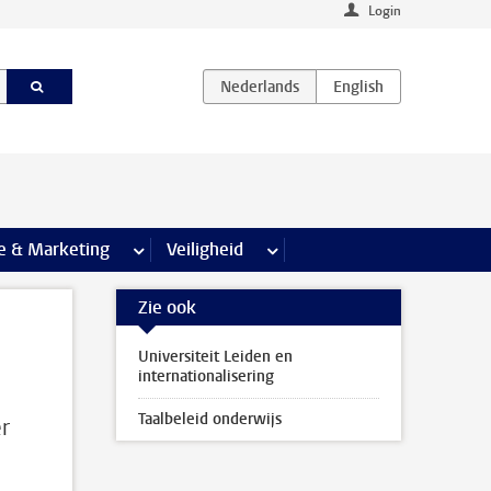
Login
agina’s
e & Marketing
meer Communicatie & Marketing pagina’s
Veiligheid
meer Veiligheid pagina’s
Zie ook
Universiteit Leiden en
internationalisering
Taalbeleid onderwijs
r