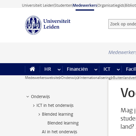
Ga direct naar de inhoud
Universiteit Leiden
Studenten
Medewerkers
Organisatiegids
Biblio
Zoek op onder
Zoekterm
Medewerker
HR
meer HR pagina’s
Financiën
meer Financiën pagi
ICT
meer ICT
Facil
Medewerkerswebsite
Onderwijs
Internationalisering
Buitenlandverb
Vo
Onderwijs
ICT in het onderwijs
Mag j
Blended learning
stude
Blended learning
land?
AI in het onderwijs