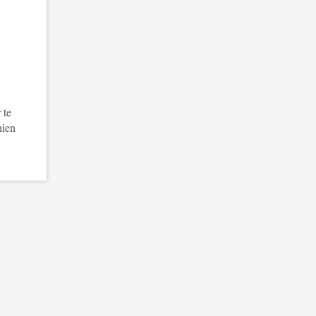
 te
hien