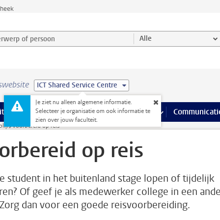
theek
werp of persoon en selecteer categorie
Alle
swebsite
ICT Shared Service Centre
Je ziet nu alleen algemene informatie.
na’s
 pagina’s
iteiten
meer Faciliteiten pagina’s
Onderwijs
meer Onderwijs pagina’s
Onderzoek
meer Onderzoek p
Communicati
Selecteer je organisatie om ook informatie te
zien over jouw faculteit.
lijf
Voorbereid op reis
orbereid op reis
e student in het buitenland stage lopen of tijdelijk
ren? Of geef je als medewerker college in een ande
 Zorg dan voor een goede reisvoorbereiding.