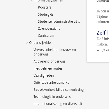
culture
Informatiesystemen
Roosters
In een i
Studiegids
Tijdens 
culturen
Studentenadministratie uSis
Zalenoverzicht
Zelf 
Curriculum
De Unive
Onderwijsvisie
maken. J
wil je z
Verwevenheid onderzoek en
onderwijs
Activerend onderwijs
Flexibele leerroutes
Vaardigheden
Oriëntatie arbeidsmarkt
Betrokkenheid bij de samenleving
Technologie in onderwijs
Internationalisering en diversiteit