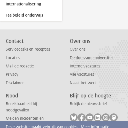
internationalisering
Taalbeleid onderwijs
Contact
Over ons
Servicedesks en recepties
Over ons
Locaties
De duurzame universiteit
Mail de redactie
Interne vacatures
Privacy
Alle vacatures
Disclaimer
Naast het werk
Nood
Blijf op de hoogte
Bereikbaarheid bij
Bekijk de nieuwsbrief
noodgevallen
Volg ons op bluesky
Volg ons op facebook
Volg ons op youtub
Volg ons op li
Volg ons o
Volg 
Melden incidenten en
ongevallen
Deze website maakt gebruik van cookies.
Meer informatie.