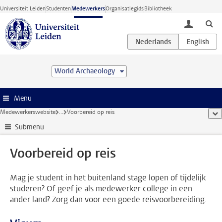
Ga direct naar de inhoud
Universiteit Leiden
Studenten
Medewerkers
Organisatiegids
Bibliotheek
toggle lo
World Archaeology
Menu
Medewerkerswebsite
...
Voorbereid op reis
too
Submenu
Voorbereid op reis
Mag je student in het buitenland stage lopen of tijdelijk
studeren? Of geef je als medewerker college in een
ander land? Zorg dan voor een goede reisvoorbereiding.