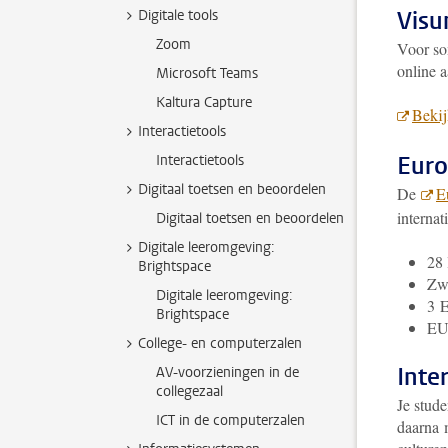
Vis
Digitale tools
Zoom
Voor so
online a
Microsoft Teams
Kaltura Capture
Bekij
Interactietools
Euro
Interactietools
Digitaal toetsen en beoordelen
De
E
internat
Digitaal toetsen en beoordelen
Digitale leeromgeving:
28 
Brightspace
Zwi
Digitale leeromgeving:
3 E
Brightspace
EU-
College- en computerzalen
Inte
AV-voorzieningen in de
collegezaal
Je stude
ICT in de computerzalen
daarna m