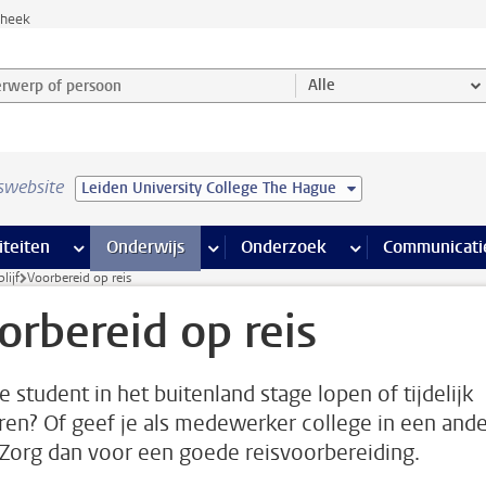
theek
werp of persoon en selecteer categorie
Alle
swebsite
Leiden University College The Hague
na’s
 pagina’s
iteiten
meer Faciliteiten pagina’s
Onderwijs
meer Onderwijs pagina’s
Onderzoek
meer Onderzoek p
Communicati
lijf
Voorbereid op reis
orbereid op reis
e student in het buitenland stage lopen of tijdelijk
ren? Of geef je als medewerker college in een ande
 Zorg dan voor een goede reisvoorbereiding.