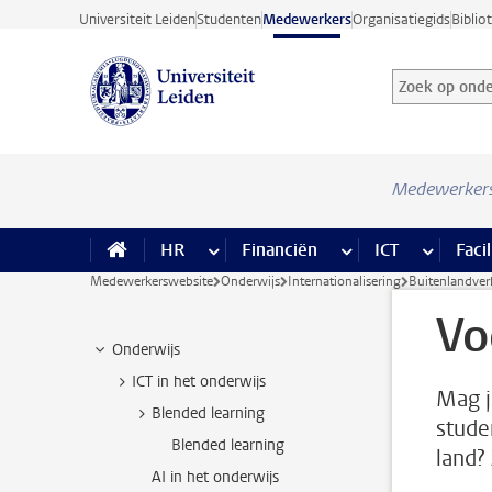
Ga direct naar de inhoud
Universiteit Leiden
Studenten
Medewerkers
Organisatiegids
Biblio
Zoek op onder
Zoekterm
Medewerker
HR
meer HR pagina’s
Financiën
meer Financiën pagi
ICT
meer ICT
Facil
Medewerkerswebsite
Onderwijs
Internationalisering
Buitenlandverb
Vo
Onderwijs
ICT in het onderwijs
Mag j
Blended learning
stude
Blended learning
land?
AI in het onderwijs