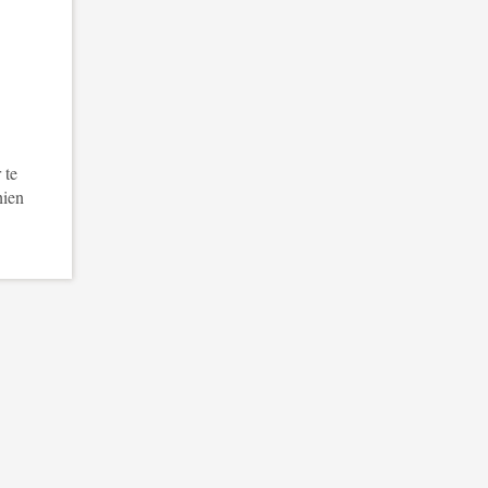
 te
hien