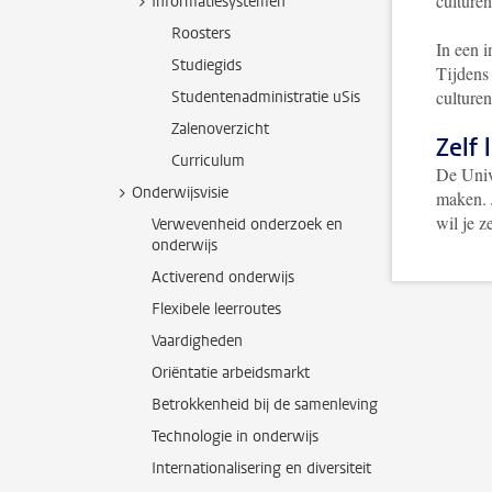
culture
Informatiesystemen
Roosters
In een i
Studiegids
Tijdens 
culturen
Studentenadministratie uSis
Zalenoverzicht
Zelf 
Curriculum
De Unive
Onderwijsvisie
maken. J
wil je z
Verwevenheid onderzoek en
onderwijs
Activerend onderwijs
Flexibele leerroutes
Vaardigheden
Oriëntatie arbeidsmarkt
Betrokkenheid bij de samenleving
Technologie in onderwijs
Internationalisering en diversiteit