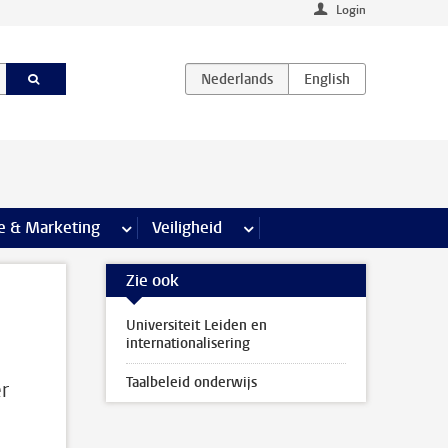
Login
agina’s
e & Marketing
meer Communicatie & Marketing pagina’s
Veiligheid
meer Veiligheid pagina’s
Zie ook
Universiteit Leiden en
internationalisering
Taalbeleid onderwijs
r