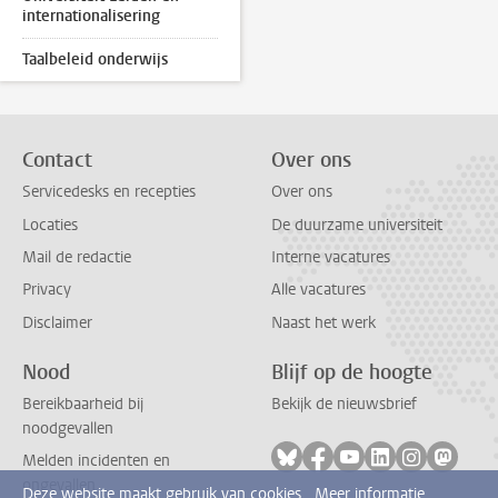
internationalisering
Taalbeleid onderwijs
Contact
Over ons
Servicedesks en recepties
Over ons
Locaties
De duurzame universiteit
Mail de redactie
Interne vacatures
Privacy
Alle vacatures
Disclaimer
Naast het werk
Nood
Blijf op de hoogte
Bereikbaarheid bij
Bekijk de nieuwsbrief
noodgevallen
Volg ons op bluesky
Volg ons op facebook
Volg ons op youtub
Volg ons op li
Volg ons o
Volg 
Melden incidenten en
ongevallen
Deze website maakt gebruik van cookies.
Meer informatie.