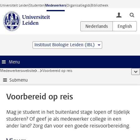
Ga direct naar de inhoud
Universiteit Leiden
Studenten
Medewerkers
Organisatiegids
Bibliotheek
toggle lo
Instituut Biologie Leiden (IBL)
Menu
Medewerkerswebsite
...
Voorbereid op reis
too
Submenu
Voorbereid op reis
Mag je student in het buitenland stage lopen of tijdelijk
studeren? Of geef je als medewerker college in een
ander land? Zorg dan voor een goede reisvoorbereiding.