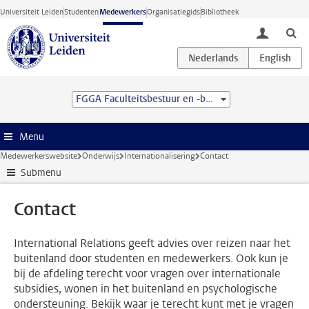
Ga direct naar de inhoud
Universiteit Leiden
Studenten
Medewerkers
Organisatiegids
Bibliotheek
toggle lo
FGGA Faculteitsbestuur en -bureau
Menu
Medewerkerswebsite
Onderwijs
Internationalisering
Contact
Submenu
Contact
International Relations geeft advies over reizen naar het
buitenland door studenten en medewerkers. Ook kun je
bij de afdeling terecht voor vragen over internationale
subsidies, wonen in het buitenland en psychologische
ondersteuning. Bekijk waar je terecht kunt met je vragen