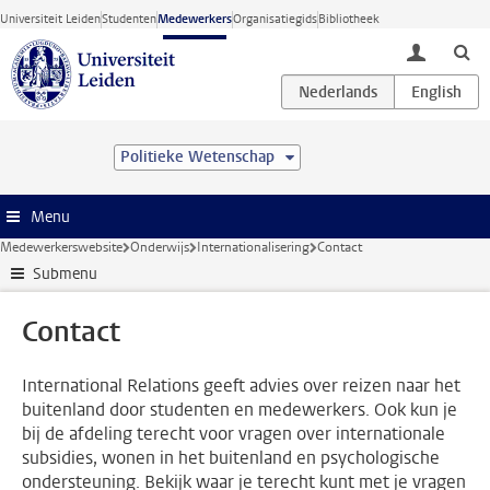
Ga direct naar de inhoud
Universiteit Leiden
Studenten
Medewerkers
Organisatiegids
Bibliotheek
toggle lo
Politieke Wetenschap
Menu
Medewerkerswebsite
Onderwijs
Internationalisering
Contact
Submenu
Contact
International Relations geeft advies over reizen naar het
buitenland door studenten en medewerkers. Ook kun je
bij de afdeling terecht voor vragen over internationale
subsidies, wonen in het buitenland en psychologische
ondersteuning. Bekijk waar je terecht kunt met je vragen