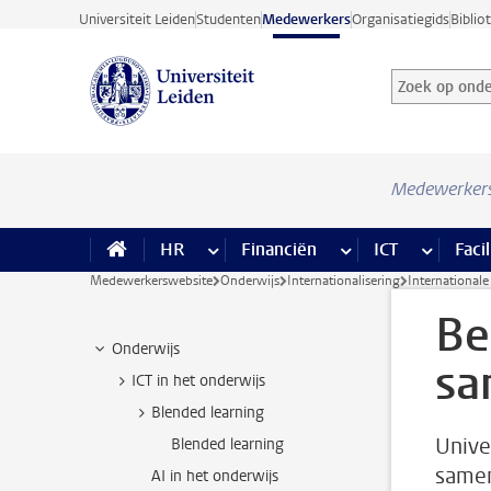
Ga direct naar de inhoud
Universiteit Leiden
Studenten
Medewerkers
Organisatiegids
Biblio
Zoek op onder
Zoekterm
Medewerker
HR
meer HR pagina’s
Financiën
meer Financiën pagi
ICT
meer ICT
Facil
Medewerkerswebsite
Onderwijs
Internationalisering
International
Be
Onderwijs
sa
ICT in het onderwijs
Blended learning
Unive
Blended learning
samen
AI in het onderwijs