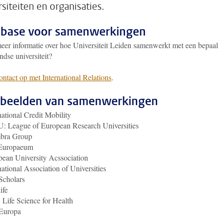
rsiteiten en organisaties.
base voor samenwerkingen
meer informatie over hoe Universiteit Leiden samenwerkt met een bepaa
ndse universiteit?
ntact op met International Relations
.
beelden van samenwerkingen
national Credit Mobility
: League of European Research Universities
bra Group
Europaeum
ean University Acssociation
national Association of Universities
Scholars
ife
Life Science for Health
Europa