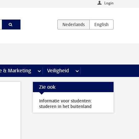
Login
agina’s
e & Marketing
meer Communicatie & Marketing pagina’s
Veiligheid
meer Veiligheid pagina’s
Zie ook
Informatie voor studenten:
studeren in het buitenland