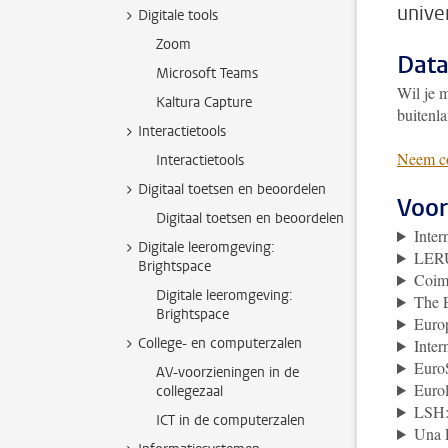
unive
Digitale tools
Zoom
Data
Microsoft Teams
Wil je 
Kaltura Capture
buitenla
Interactietools
Neem co
Interactietools
Digitaal toetsen en beoordelen
Voor
Digitaal toetsen en beoordelen
Inter
Digitale leeromgeving:
LERU
Brightspace
Coim
Digitale leeromgeving:
The 
Brightspace
Europ
College- en computerzalen
Inter
Euro
AV-voorzieningen in de
Eurol
collegezaal
LSH: 
ICT in de computerzalen
Una 