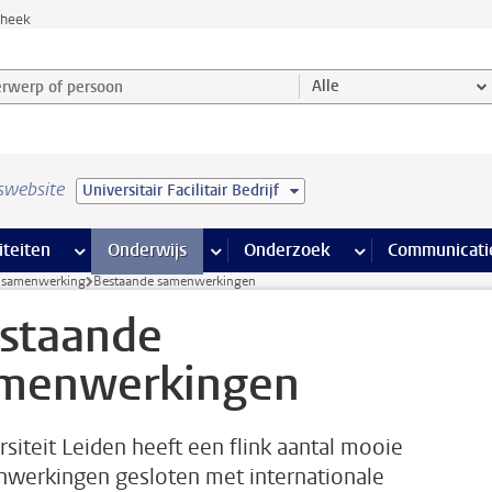
theek
werp of persoon en selecteer categorie
Alle
swebsite
Universitair Facilitair Bedrijf
na’s
 pagina’s
iteiten
meer Faciliteiten pagina’s
Onderwijs
meer Onderwijs pagina’s
Onderzoek
meer Onderzoek p
Communicati
e samenwerking
Bestaande samenwerkingen
staande
menwerkingen
rsiteit Leiden heeft een flink aantal mooie
werkingen gesloten met internationale