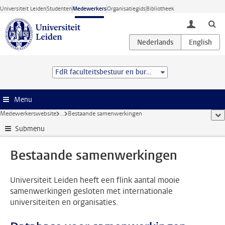
Ga direct naar de inhoud
Universiteit Leiden
Studenten
Medewerkers
Organisatiegids
Bibliotheek
toggle lo
FdR faculteitsbestuur en bureau
Menu
Medewerkerswebsite
...
Bestaande samenwerkingen
too
Submenu
Bestaande samenwerkingen
Universiteit Leiden heeft een flink aantal mooie
samenwerkingen gesloten met internationale
universiteiten en organisaties.