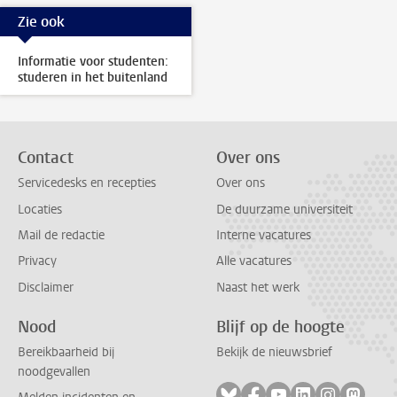
Zie ook
Informatie voor studenten:
studeren in het buitenland
Contact
Over ons
Servicedesks en recepties
Over ons
Locaties
De duurzame universiteit
Mail de redactie
Interne vacatures
Privacy
Alle vacatures
Disclaimer
Naast het werk
Nood
Blijf op de hoogte
Bereikbaarheid bij
Bekijk de nieuwsbrief
noodgevallen
Volg ons op bluesky
Volg ons op facebook
Volg ons op youtub
Volg ons op li
Volg ons o
Volg 