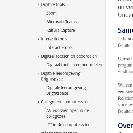
Digitale tools
unive
Zoom
Under
Microsoft Teams
Same
Kaltura Capture
Je kunt 
Interactietools
facultei
Interactietools
Digitaal toetsen en beoordelen
Univers
program
Digitaal toetsen en beoordelen
vindt z
Digitale leeromgeving:
Brightspace
Wil een
Digitale leeromgeving:
een eig
Brightspace
Relation
College- en computerzalen
samenwe
AV-voorzieningen in de
facultei
collegezaal
Ove
ICT in de computerzalen