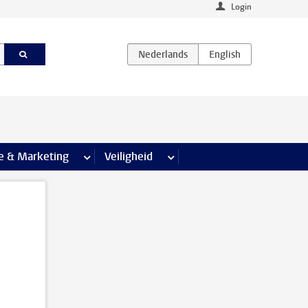
Login
agina’s
e & Marketing
meer Communicatie & Marketing pagina’s
Veiligheid
meer Veiligheid pagina’s