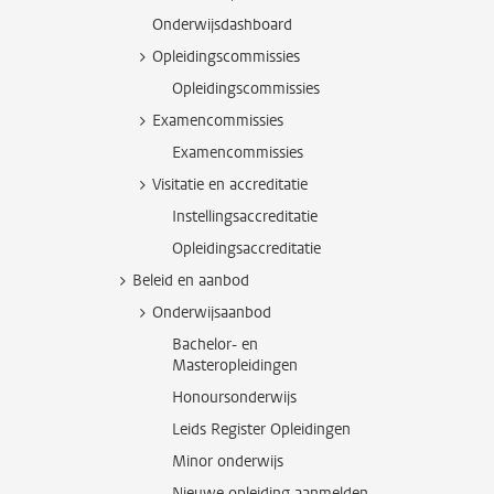
Onderwijsdashboard
Opleidingscommissies
Opleidingscommissies
Examencommissies
Examencommissies
Visitatie en accreditatie
Instellingsaccreditatie
Opleidingsaccreditatie
Beleid en aanbod
Onderwijsaanbod
Bachelor- en
Masteropleidingen
Honoursonderwijs
Leids Register Opleidingen
Minor onderwijs
Nieuwe opleiding aanmelden