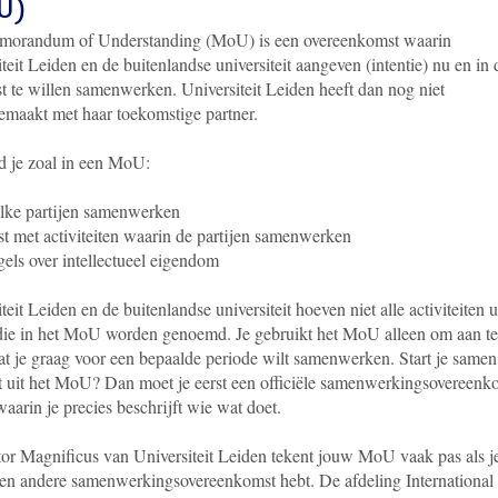
U)
orandum of Understanding (MoU) is een overeenkomst waarin
teit Leiden en de buitenlandse universiteit aangeven (intentie) nu en in 
t te willen samenwerken. Universiteit Leiden heeft dan nog niet
emaakt met haar toekomstige partner.
d je zoal in een MoU:
lke partijen samenwerken
st met activiteiten waarin de partijen samenwerken
els over intellectueel eigendom
teit Leiden en de buitenlandse universiteit hoeven niet alle activiteiten ui
die in het MoU worden genoemd. Je gebruikt het MoU alleen om aan te
at je graag voor een bepaalde periode wilt samenwerken. Start je samen
eit uit het MoU? Dan moet je eerst een officiële samenwerkingsovereenk
aarin je precies beschrijft wie wat doet.
or Magnificus van Universiteit Leiden tekent jouw MoU vaak pas als j
een andere samenwerkingsovereenkomst hebt. De afdeling International