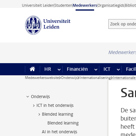
Ga direct naar de inhoud
Universiteit Leiden
Studenten
Medewerkers
Organisatiegids
Biblio
Zoek op onder
Zoekterm
Medewerker
HR
meer HR pagina’s
Financiën
meer Financiën pagi
ICT
meer ICT
Facil
Medewerkerswebsite
Onderwijs
Internationalisering
International
Sa
Onderwijs
ICT in het onderwijs
De sa
Blended learning
buite
Blended learning
heeft
AI in het onderwijs
medew