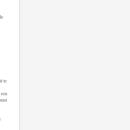
de
t te
 een
omst
e