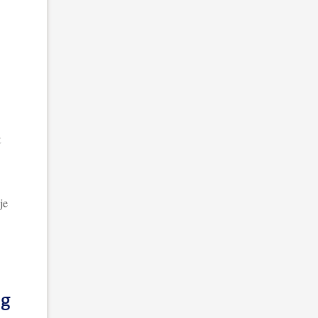
t
je
ng