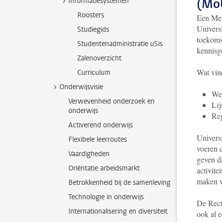
Informatiesystemen
(Mo
Roosters
Een Mem
Universi
Studiegids
toekoms
Studentenadministratie uSis
kennisg
Zalenoverzicht
Wat vin
Curriculum
Onderwijsvisie
We
Verwevenheid onderzoek en
Lij
onderwijs
Reg
Activerend onderwijs
Universi
Flexibele leerroutes
voeren 
Vaardigheden
geven d
Oriëntatie arbeidsmarkt
activit
maken w
Betrokkenheid bij de samenleving
Technologie in onderwijs
De Rect
Internationalisering en diversiteit
ook al 