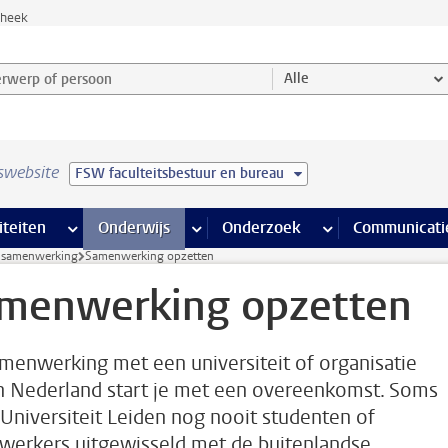
theek
werp of persoon en selecteer categorie
Alle
swebsite
FSW faculteitsbestuur en bureau
na’s
 pagina’s
iteiten
meer Faciliteiten pagina’s
Onderwijs
meer Onderwijs pagina’s
Onderzoek
meer Onderzoek p
Communicati
e samenwerking
Samenwerking opzetten
menwerking opzetten
menwerking met een universiteit of organisatie
n Nederland start je met een overeenkomst. Soms
 Universiteit Leiden nog nooit studenten of
erkers uitgewisseld met de buitenlandse