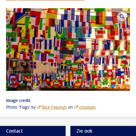
vergro
Image credit
Photo 'Flags' by
Nick Fewings
on
Unsplash
.
Contact
Zie ook