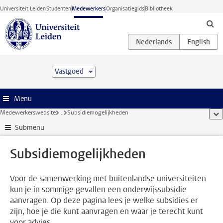
Ga direct naar de inhoud
Universiteit Leiden
Studenten
Medewerkers
Organisatiegids
Bibliotheek
Vastgoed
Menu
Medewerkerswebsite
...
Subsidiemogelijkheden
too
Submenu
Subsidiemogelijkheden
Voor de samenwerking met buitenlandse universiteiten
kun je in sommige gevallen een onderwijssubsidie
aanvragen. Op deze pagina lees je welke subsidies er
zijn, hoe je die kunt aanvragen en waar je terecht kunt
voor advies.