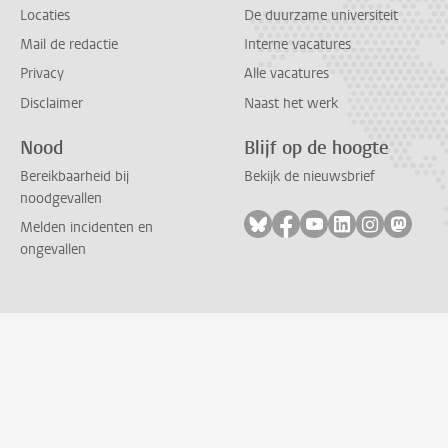
Locaties
De duurzame universiteit
Mail de redactie
Interne vacatures
Privacy
Alle vacatures
Disclaimer
Naast het werk
Nood
Blijf op de hoogte
Bereikbaarheid bij
Bekijk de nieuwsbrief
noodgevallen
Volg ons op bluesky
Volg ons op facebook
Volg ons op youtub
Volg ons op li
Volg ons o
Volg 
Melden incidenten en
ongevallen