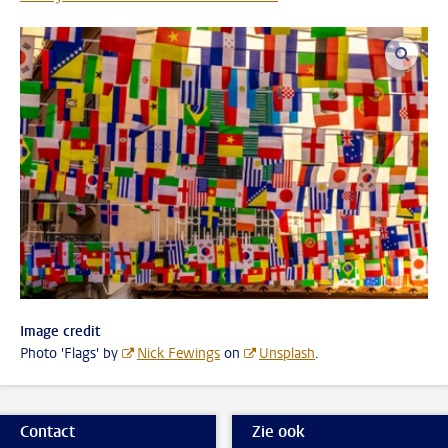
vergro
Image credit
Photo 'Flags' by
Nick Fewings
on
Unsplash
.
Contact
Zie ook