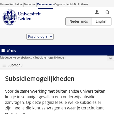
Ga direct naar de inhoud
Universiteit Leiden
Studenten
Medewerkers
Organisatiegids
Bibliotheek
toggle lo
Psychologie
Menu
Medewerkerswebsite
...
Subsidiemogelijkheden
too
Submenu
Subsidiemogelijkheden
Voor de samenwerking met buitenlandse universiteiten
kun je in sommige gevallen een onderwijssubsidie
aanvragen. Op deze pagina lees je welke subsidies er
zijn, hoe je die kunt aanvragen en waar je terecht kunt
voor advies.