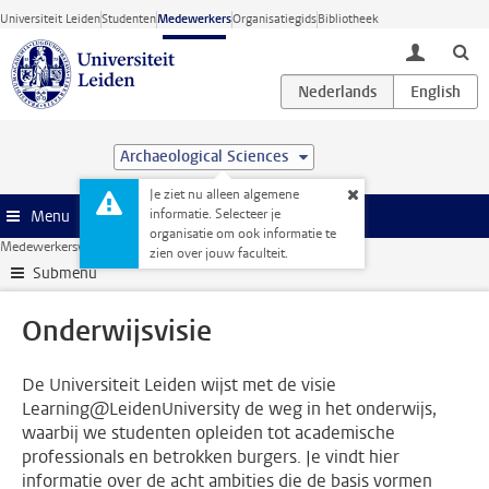
Ga direct naar de inhoud
Universiteit Leiden
Studenten
Medewerkers
Organisatiegids
Bibliotheek
toggle lo
Archaeological Sciences
Je ziet nu alleen algemene
informatie. Selecteer je
Menu
organisatie om ook informatie te
Medewerkerswebsite
Onderwijs
Onderwijsvisie
zien over jouw faculteit.
Submenu
Onderwijsvisie
De Universiteit Leiden wijst met de visie
Learning@LeidenUniversity de weg in het onderwijs,
waarbij we studenten opleiden tot academische
professionals en betrokken burgers. Je vindt hier
informatie over de acht ambities die de basis vormen