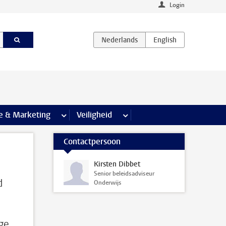
Login
agina’s
e & Marketing
meer Communicatie & Marketing pagina’s
Veiligheid
meer Veiligheid pagina’s
Contactpersoon
Kirsten Dibbet
Senior beleidsadviseur
d
Onderwijs
n
ge