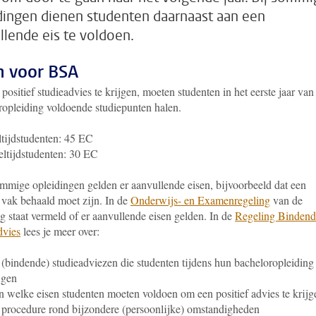
dingen dienen studenten daarnaast aan een
llende eis te voldoen.
n voor BSA
ositief studieadvies te krijgen, moeten studenten in het eerste jaar va
ropleiding voldoende studiepunten halen.
tijdstudenten: 45 EC
ltijdstudenten: 30 EC
mmige opleidingen gelden er aanvullende eisen, bijvoorbeeld dat een
 vak behaald moet zijn. In de
Onderwijs- en Examenregeling
van de
g staat vermeld of er aanvullende eisen gelden. In de
Regeling Bindend
dvies
lees je meer over:
(bindende) studieadviezen die studenten tijdens hun bacheloropleiding
jgen
 welke eisen studenten moeten voldoen om een positief advies te krijg
procedure rond bijzondere (persoonlijke) omstandigheden