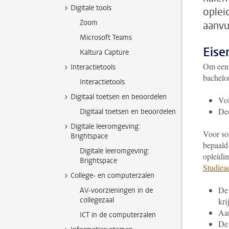
Digitale tools
oplei
Zoom
aanvu
Microsoft Teams
Eise
Kaltura Capture
Om een p
Interactietools
bachelo
Interactietools
Digitaal toetsen en beoordelen
Vol
Dee
Digitaal toetsen en beoordelen
Digitale leeromgeving:
Voor so
Brightspace
bepaald
Digitale leeromgeving:
opleidin
Brightspace
Studiea
College- en computerzalen
De 
AV-voorzieningen in de
collegezaal
kri
Aan
ICT in de computerzalen
De 