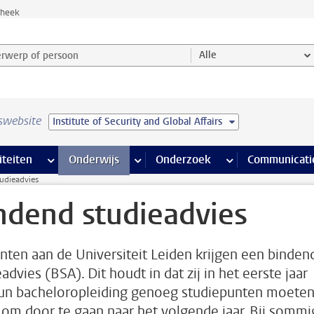
theek
werp of persoon en selecteer categorie
Alle
swebsite
Institute of Security and Global Affairs
na’s
 pagina’s
iteiten
meer Faciliteiten pagina’s
Onderwijs
meer Onderwijs pagina’s
Onderzoek
meer Onderzoek p
Communicati
udieadvies
ndend studieadvies
nten aan de Universiteit Leiden krijgen een binden
advies (BSA). Dit houdt in dat zij in het eerste jaar
un bacheloropleiding genoeg studiepunten moete
 om door te gaan naar het volgende jaar. Bij sommi