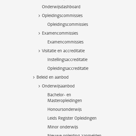
Onderwijsdashboard
Opleidingscommissies
Opleidingscommissies
Examencommissies
Examencommissies
Visitatie en accreditatie
Instellingsaccreditatie
Opleidingsaccreditatie
Beleid en aanbod
Onderwijsaanbod
Bachelor- en
Masteropleidingen
Honoursonderwijs
Leids Register Opleidingen
Minor onderwijs
Nieuwe opleiding aanmelden