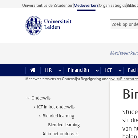
Ga direct naar de inhoud
Universiteit Leiden
Studenten
Medewerkers
Organisatiegids
Biblio
Zoek op onder
Zoekterm
Medewerker
HR
meer HR pagina’s
Financiën
meer Financiën pagi
ICT
meer ICT
Facil
Medewerkerswebsite
Onderwijs
Regelgeving onderwijs
Bindend st
Bi
Onderwijs
ICT in het onderwijs
Stude
Blended learning
studie
Blended learning
van h
AI in het onderwijs
halen