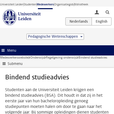
Ga direct naar de inhoud
Universiteit Leiden
Studenten
Medewerkers
Organisatiegids
Bibliotheek
toggle lo
Pedagogische Wetenschappen
Menu
Medewerkerswebsite
Onderwijs
Regelgeving onderwijs
Bindend studieadvies
Submenu
Bindend studieadvies
Studenten aan de Universiteit Leiden krijgen een
bindend studieadvies (BSA). Dit houdt in dat zij in het
eerste jaar van hun bacheloropleiding genoeg
studiepunten moeten halen om door te gaan naar het
volgende jaar. Bij sommige opleidingen dienen studenten