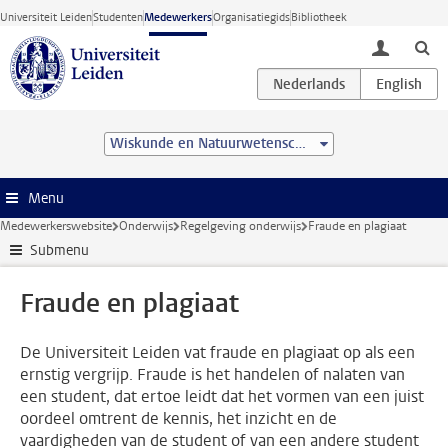
Ga direct naar de inhoud
Universiteit Leiden
Studenten
Medewerkers
Organisatiegids
Bibliotheek
toggle lo
Wiskunde en Natuurwetenschappen
Menu
Medewerkerswebsite
Onderwijs
Regelgeving onderwijs
Fraude en plagiaat
Submenu
Fraude en plagiaat
De Universiteit Leiden vat fraude en plagiaat op als een
ernstig vergrijp. Fraude is het handelen of nalaten van
een student, dat ertoe leidt dat het vormen van een juist
oordeel omtrent de kennis, het inzicht en de
vaardigheden van de student of van een andere student