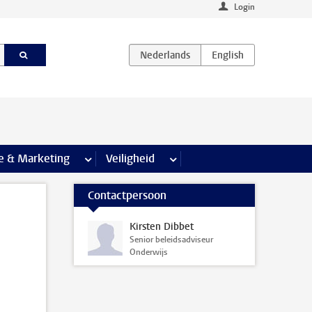
Login
agina’s
e & Marketing
meer Communicatie & Marketing pagina’s
Veiligheid
meer Veiligheid pagina’s
Contactpersoon
Kirsten Dibbet
Senior beleidsadviseur
n
Onderwijs