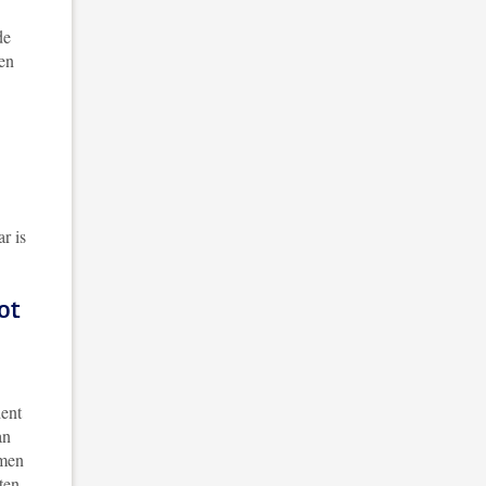
de
en
r is
ot
dent
an
omen
ten