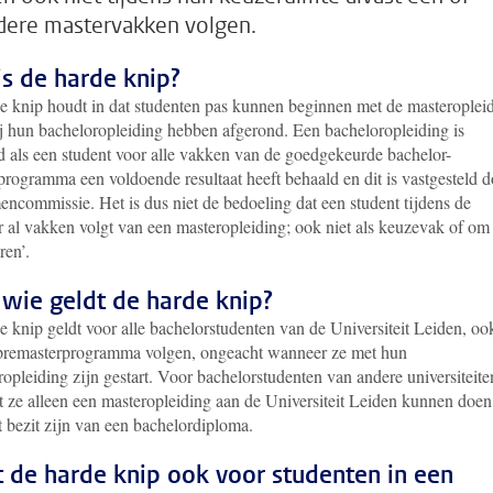
ere mastervakken volgen.
is de harde knip?
e knip houdt in dat studenten pas kunnen beginnen met de masteropleid
ij hun bacheloropleiding hebben afgerond. Een bacheloropleiding is
d als een student voor alle vakken van de goedgekeurde bachelor-
rogramma een voldoende resultaat heeft behaald en dit is vastgesteld d
encommissie. Het is dus niet de bedoeling dat een student tijdens de
 al vakken volgt van een masteropleiding; ook niet als keuzevak of om 
ren’.
 wie geldt de harde knip?
 knip geldt voor alle bachelorstudenten van de Universiteit Leiden, ook
 premasterprogramma volgen, ongeacht wanneer ze met hun
opleiding zijn gestart. Voor bachelorstudenten van andere universiteite
t ze alleen een masteropleiding aan de Universiteit Leiden kunnen doen
t bezit zijn van een bachelordiploma.
t de harde knip ook voor studenten in een