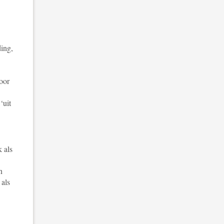
ing,
oor
‘uit
 als
n
 als