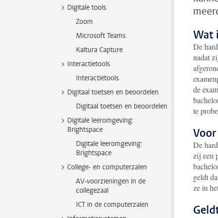
Digitale tools
meerd
Zoom
Wat 
Microsoft Teams
De hard
Kaltura Capture
nadat z
Interactietools
afgeron
Interactietools
examenp
de exam
Digitaal toetsen en beoordelen
bachelor
Digitaal toetsen en beoordelen
te probe
Digitale leeromgeving:
Brightspace
Voor
Digitale leeromgeving:
De harde
Brightspace
zij een
bachelor
College- en computerzalen
geldt da
AV-voorzieningen in de
ze in he
collegezaal
ICT in de computerzalen
Geld