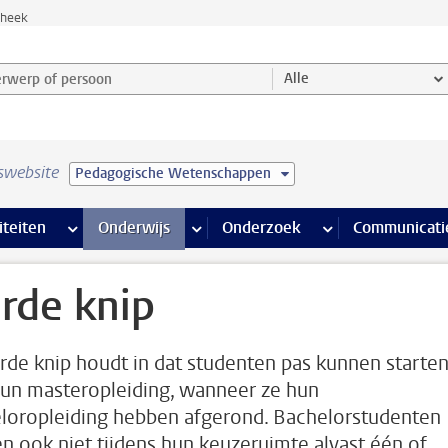
theek
werp of persoon en selecteer categorie
Alle
swebsite
Pedagogische Wetenschappen
na’s
 pagina’s
iteiten
meer Faciliteiten pagina’s
Onderwijs
meer Onderwijs pagina’s
Onderzoek
meer Onderzoek p
Communicati
rde knip
rde knip houdt in dat studenten pas kunnen starte
un masteropleiding, wanneer ze hun
loropleiding hebben afgerond. Bachelorstudenten
n ook niet tijdens hun keuzeruimte alvast één of