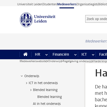
Ga direct naar de inhoud
Universiteit Leiden
Studenten
Medewerkers
Organisatiegids
Biblio
Zoek op onder
Zoekterm
Medewerker
HR
meer HR pagina’s
Financiën
meer Financiën pagi
ICT
meer ICT
Facil
Medewerkerswebsite
Onderwijs
Regelgeving onderwijs
Harde knip
Ha
Onderwijs
ICT in het onderwijs
De ha
Blended learning
met h
Blended learning
bache
AI in het onderwijs
kunne