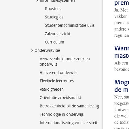
Informatiesystemen
prem
Roosters
Ja. Met
vakken 
Studiegids
premast
Studentenadministratie uSis
andere 
Zalenoverzicht
regulie
Curriculum
Wann
Onderwijsvisie
mast
Verwevenheid onderzoek en
Als een 
onderwijs
bevonde
Activerend onderwijs
Mogen
Flexibele leerroutes
de m
Vaardigheden
Nee, stu
Oriëntatie arbeidsmarkt
toegelat
Betrokkenheid bij de samenleving
Universi
Technologie in onderwijs
die wel 
de toel
Internationalisering en diversiteit
om te k