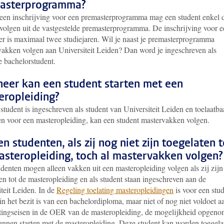
asterprogramma?
 een inschrijving voor een premasterprogramma mag een student enkel 
volgen uit de vastgestelde premasterprogramma. De inschrijving voor e
er is maximaal twee studiejaren. Wil je naast je premasterprogramma
vakken volgen aan Universiteit Leiden? Dan word je ingeschreven als
re bachelorstudent.
eer kan een student starten met een
eropleiding?
student is ingeschreven als student van Universiteit Leiden en toelaatbaa
n voor een masteropleiding, kan een student mastervakken volgen.
 studenten, als zij nog niet zijn toegelaten t
asteropleiding, toch al mastervakken volgen?
denten mogen alleen vakken uit een masteropleiding volgen als zij zijn
en tot de masteropleiding en als student staan ingeschreven aan de
teit Leiden. In de
Regeling toelating masteropleidingen
is voor een stu
in het bezit is van een bachelordiploma, maar niet of nog niet voldoet a
atingseisen in de OER van de masteropleiding, de mogelijkheid opgen
unnen starten met de masteropleiding. Deze student kan worden toegela