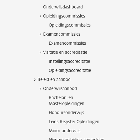
Onderwijsdashboard
Opleidingscommissies
Opleidingscommissies
Examencommissies
Examencommissies
Visitatie en accreditatie
Instellingsaccreditatie
Opleidingsaccreditatie
Beleid en aanbod
Onderwijsaanbod
Bachelor- en
Masteropleidingen
Honoursonderwijs
Leids Register Opleidingen
Minor onderwijs
Nieuwe opleiding aanmelden