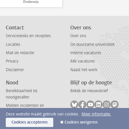
Onderwijs
Contact
Over ons
Servicedesks en recepties
Over ons
Locaties
De duurzame universiteit
Mail de redactie
Interne vacatures
Privacy
Alle vacatures
Disclaimer
Naast het werk
Nood
Blijf op de hoogte
Bereikbaarheid bij
Bekijk de nieuwsbrief
noodgevallen
Volg ons op bluesky
Volg ons op facebook
Volg ons op youtub
Volg ons op li
Volg ons o
Volg 
Melden incidenten en
ongevallen
Deze website maakt gebruik van cookies.
Meer informatie.
Cookies accepteren
Cookies weigeren