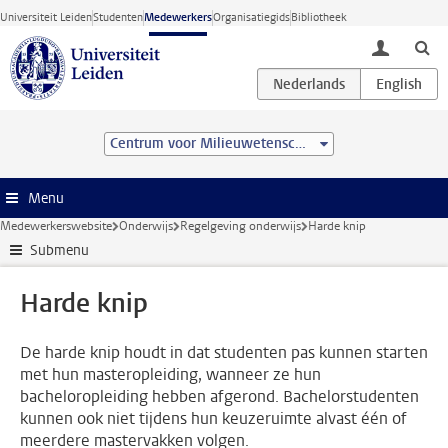
Ga direct naar de inhoud
Universiteit Leiden
Studenten
Medewerkers
Organisatiegids
Bibliotheek
toggle lo
Centrum voor Milieuwetenschappen Leiden (CML)
Menu
Medewerkerswebsite
Onderwijs
Regelgeving onderwijs
Harde knip
Submenu
Harde knip
De harde knip houdt in dat studenten pas kunnen starten
met hun masteropleiding, wanneer ze hun
bacheloropleiding hebben afgerond. Bachelorstudenten
kunnen ook niet tijdens hun keuzeruimte alvast één of
meerdere mastervakken volgen.