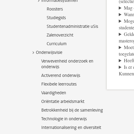
Informatiesystemen
(select
Mag e
Roosters
Wanne
Studiegids
Mogen
Studentenadministratie uSis
student
Gelde
Zalenoverzicht
mastero
Curriculum
Moet 
Onderwijsvisie
toegelat
Heeft
Verwevenheid onderzoek en
Is er
onderwijs
Kunnen 
Activerend onderwijs
Flexibele leerroutes
Vaardigheden
Oriëntatie arbeidsmarkt
Betrokkenheid bij de samenleving
Technologie in onderwijs
Internationalisering en diversiteit