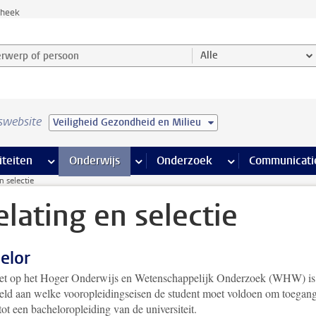
theek
werp of persoon en selecteer categorie
Alle
swebsite
Veiligheid Gezondheid en Milieu
na’s
 pagina’s
iteiten
meer Faciliteiten pagina’s
Onderwijs
meer Onderwijs pagina’s
Onderzoek
meer Onderzoek p
Communicati
n selectie
elating en selectie
elor
et op het Hoger Onderwijs en Wetenschappelijk Onderzoek (WHW) is
teld aan welke vooropleidingseisen de student moet voldoen om toegang
tot een bacheloropleiding van de universiteit.