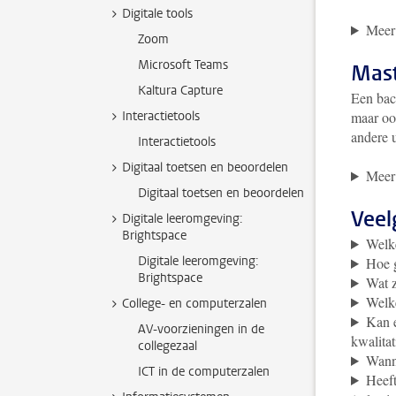
Digitale tools
Meer 
Zoom
Microsoft Teams
Mas
Kaltura Capture
Een bac
Interactietools
maar ook
andere u
Interactietools
Digitaal toetsen en beoordelen
Meer 
Digitaal toetsen en beoordelen
Veel
Digitale leeromgeving:
Brightspace
Welke
Digitale leeromgeving:
Hoe g
Brightspace
Wat z
Welke
College- en computerzalen
Kan e
AV-voorzieningen in de
kwalitat
collegezaal
Wanne
ICT in de computerzalen
Heeft