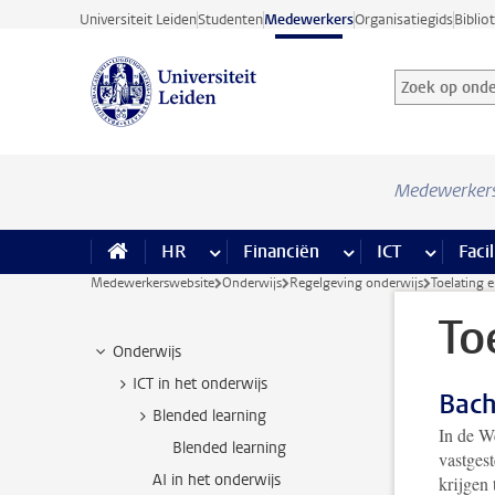
Ga direct naar de inhoud
Universiteit Leiden
Studenten
Medewerkers
Organisatiegids
Biblio
Zoek op onder
Zoekterm
Medewerker
HR
meer HR pagina’s
Financiën
meer Financiën pagi
ICT
meer ICT
Facil
Medewerkerswebsite
Onderwijs
Regelgeving onderwijs
Toelating e
To
Onderwijs
ICT in het onderwijs
Bach
Blended learning
In de W
Blended learning
vastges
AI in het onderwijs
krijgen 