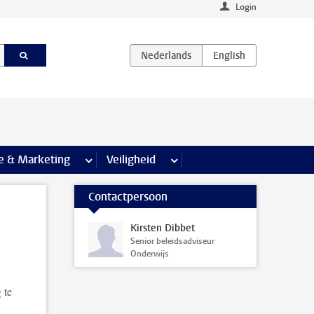
Login
agina’s
e & Marketing
meer Communicatie & Marketing pagina’s
Veiligheid
meer Veiligheid pagina’s
Contactpersoon
Kirsten Dibbet
Senior beleidsadviseur
Onderwijs
 te