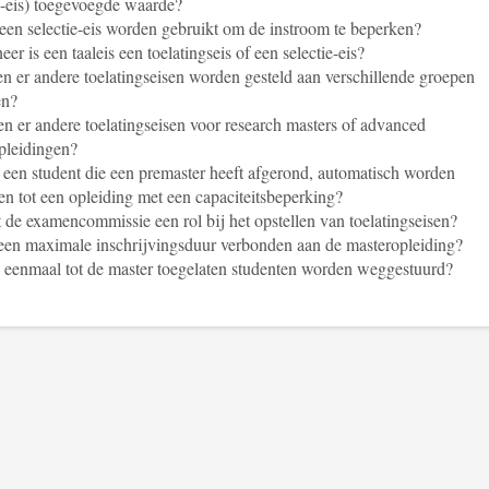
ie-eis) toegevoegde waarde?
en selectie-eis worden gebruikt om de instroom te beperken?
er is een taaleis een toelatingseis of een selectie-eis?
 er andere toelatingseisen worden gesteld aan verschillende groepen
en?
n er andere toelatingseisen voor research masters of advanced
pleidingen?
een student die een premaster heeft afgerond, automatisch worden
en tot een opleiding met een capaciteitsbeperking?
 de examencommissie een rol bij het opstellen van toelatingseisen?
 een maximale inschrijvingsduur verbonden aan de masteropleiding?
eenmaal tot de master toegelaten studenten worden weggestuurd?