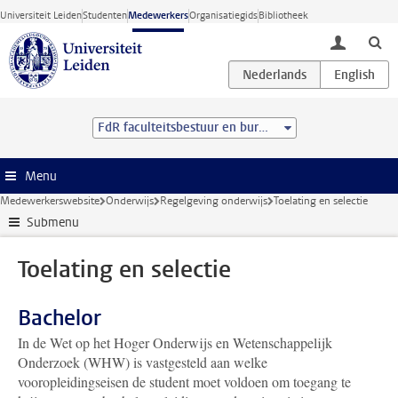
Ga direct naar de inhoud
Universiteit Leiden
Studenten
Medewerkers
Organisatiegids
Bibliotheek
toggle lo
FdR faculteitsbestuur en bureau
Menu
Medewerkerswebsite
Onderwijs
Regelgeving onderwijs
Toelating en selectie
Submenu
Toelating en selectie
Bachelor
In de Wet op het Hoger Onderwijs en Wetenschappelijk
Onderzoek (WHW) is vastgesteld aan welke
vooropleidingseisen de student moet voldoen om toegang te