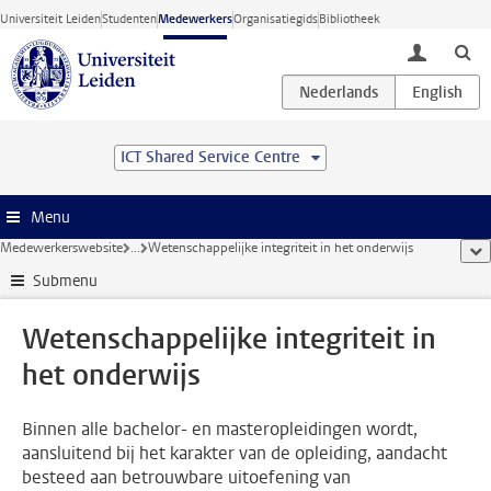
Ga direct naar de inhoud
Universiteit Leiden
Studenten
Medewerkers
Organisatiegids
Bibliotheek
toggle lo
ICT Shared Service Centre
Menu
Medewerkerswebsite
...
Wetenschappelijke integriteit in het onderwijs
too
Submenu
Wetenschappelijke integriteit in
het onderwijs
Binnen alle bachelor- en masteropleidingen wordt,
aansluitend bij het karakter van de opleiding, aandacht
besteed aan betrouwbare uitoefening van