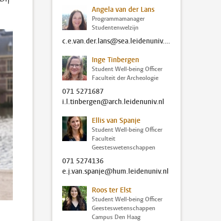
Angela van der Lans
Programmamanager
Studentenwelzijn
c.e.van.der.lans@sea.leidenuniv.nl
Inge Tinbergen
Student Well-being Officer
Faculteit der Archeologie
071 5271687
i.l.tinbergen@arch.leidenuniv.nl
Ellis van Spanje
Student Well-being Officer
Faculteit
Geesteswetenschappen
071 5274136
e.j.van.spanje@hum.leidenuniv.nl
Roos ter Elst
Student Well-being Officer
Geesteswetenschappen
Campus Den Haag