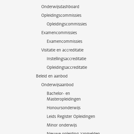
Onderwijsdashboard
Opleidingscommissies
Opleidingscommissies
Examencommissies
Examencommissies
Visitatie en accreditatie
Instellingsaccreditatie
Opleidingsaccreditatie
Beleid en aanbod
Onderwijsaanbod
Bachelor- en
Masteropleidingen
Honoursonderwijs
Leids Register Opleidingen
Minor onderwijs
Nieuwe opleiding aanmelden