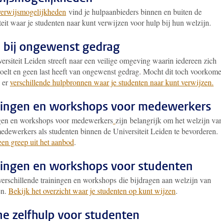
verwijsmogelijkheden
vind je hulpaanbieders binnen en buiten de
teit waar je studenten naar kunt verwijzen voor hulp bij hun welzijn.
 bij ongewenst gedrag
rsiteit Leiden streeft naar een veilige omgeving waarin iedereen zich
 voelt en geen last heeft van ongewenst gedrag. Mocht dit toch voorkom
n er
verschillende hulpbronnen waar je studenten naar kunt verwijzen.
ningen en workshops voor medewerkers
gen en workshops voor medewerkers
zijn belangrijk om het welzijn va
edewerkers als studenten binnen de Universiteit Leiden te bevorderen.
een greep uit het aanbod
.
ningen en workshops voor studenten
 verschillende trainingen en workshops die bijdragen aan welzijn van
en.
Bekijk het overzicht waar je studenten op kunt wijzen
.
ne zelfhulp voor studenten