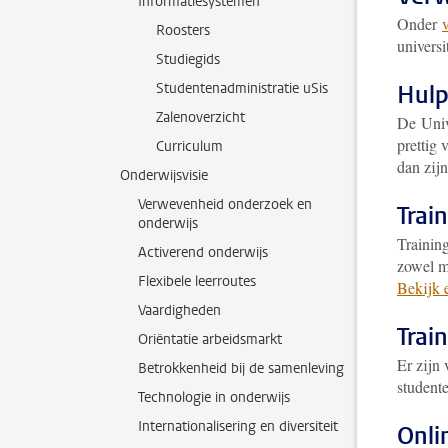
Informatiesystemen
Onder
Roosters
universi
Studiegids
Studentenadministratie uSis
Hulp
Zalenoverzicht
De Unive
prettig
Curriculum
dan zij
Onderwijsvisie
Verwevenheid onderzoek en
Trai
onderwijs
Trainin
Activerend onderwijs
zowel m
Flexibele leerroutes
Bekijk 
Vaardigheden
Trai
Oriëntatie arbeidsmarkt
Er zijn
Betrokkenheid bij de samenleving
student
Technologie in onderwijs
Internationalisering en diversiteit
Onli