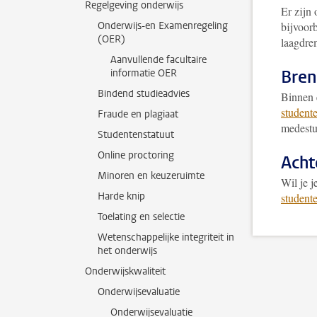
Regelgeving onderwijs
Er zijn
Onderwijs-en Examenregeling
bijvoor
(OER)
laagdre
Aanvullende facultaire
Bren
informatie OER
Bindend studieadvies
Binnen 
studente
Fraude en plagiaat
medestud
Studentenstatuut
Online proctoring
Acht
Minoren en keuzeruimte
Wil je 
Harde knip
student
Toelating en selectie
Wetenschappelijke integriteit in
het onderwijs
Onderwijskwaliteit
Onderwijsevaluatie
Onderwijsevaluatie