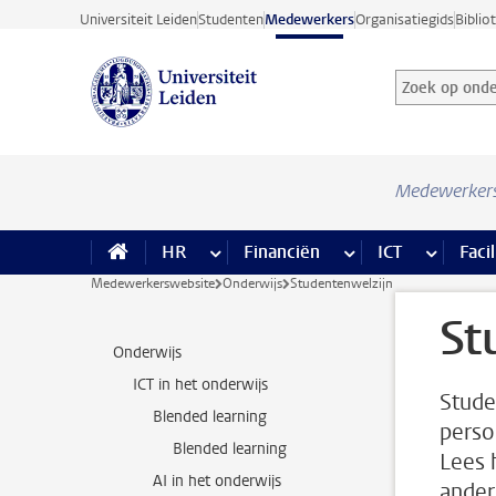
Ga direct naar de inhoud
Universiteit Leiden
Studenten
Medewerkers
Organisatiegids
Biblio
Zoek op onder
Zoekterm
Medewerker
HR
meer HR pagina’s
Financiën
meer Financiën pagi
ICT
meer ICT
Facil
Medewerkerswebsite
Onderwijs
Studentenwelzijn
St
Onderwijs
ICT in het onderwijs
Stude
Blended learning
perso
Blended learning
Lees 
AI in het onderwijs
ander