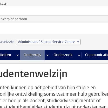
theek
werp of persoon en selecteer categorie
swebsite
Administratief Shared Service Centre
na’s
 pagina’s
iteiten
meer Faciliteiten pagina’s
Onderwijs
meer Onderwijs pagina’s
Onderzoek
meer Onderzoek p
Communicati
udentenwelzijn
nten kunnen op het gebied van hun studie en
onlijke ontwikkeling soms wat meer hulp gebruike
hier hoe je als docent, studieadviseur, mentor of
e studentbegeleider studenten kunt ondersteunen 