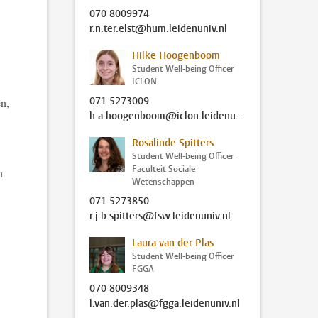
070 8009974
r.n.ter.elst@hum.leidenuniv.nl
Hilke Hoogenboom
Student Well-being Officer
ICLON
071 5273009
en,
h.a.hoogenboom@iclon.leidenuniv.nl
Rosalinde Spitters
Student Well-being Officer
Faculteit Sociale
n
Wetenschappen
071 5273850
r.j.b.spitters@fsw.leidenuniv.nl
Laura van der Plas
Student Well-being Officer
FGGA
070 8009348
l.van.der.plas@fgga.leidenuniv.nl