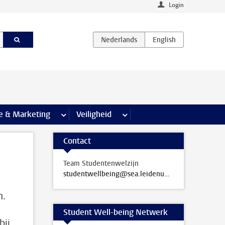
Login
agina’s
e & Marketing
meer Communicatie & Marketing pagina’s
Veiligheid
meer Veiligheid pagina’s
Contact
Team Studentenwelzijn
studentwellbeing@sea.leidenuniv.nl
n.
Student Well-being Netwerk
bij