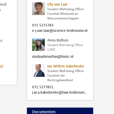
biedt
Elly van Laar
n
Student Well-being Officer
Faculteit Wiskunde en
Natuurwetenschappen
071 5275783
e.j.van.laar@science.leidenuniv.nl
et
Anna Bolhuis
Student Well-being Officer
LUMC
studyadvisorhas@lumc.nl
ver
Jan Willem Kakebeeke
Student Well-being Officer
Faculteit der
Rechtsgeleerdheid
071 5277851
j.w.a.kakebeeke@law.leidenuniv.nl
Documenten