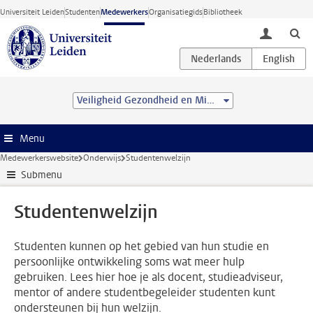
Ga direct naar de inhoud
Universiteit Leiden
Studenten
Medewerkers
Organisatiegids
Bibliotheek
toggle lo
Veiligheid Gezondheid en Milieu
Menu
Medewerkerswebsite
Onderwijs
Studentenwelzijn
Submenu
Studentenwelzijn
Studenten kunnen op het gebied van hun studie en
persoonlijke ontwikkeling soms wat meer hulp
gebruiken. Lees hier hoe je als docent, studieadviseur,
mentor of andere studentbegeleider studenten kunt
ondersteunen bij hun welzijn.