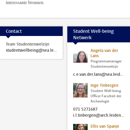
interessante bronnen.
Contact
Student Well-being
Netwerk
Team Studentenwelzijn
studentwellbeing@sea.leidenuniv.nl
Angela van der
Lans
Programmamanager
Studentenwelzijn
c.e.van.der.lans@sea.leidenuniv.nl
Inge Tinbergen
Student Well-being
Officer Faculteit der
Archeologie
071 5271687
i.l.tinbergen@arch.leidenuniv.nl
Ellis van Spanje