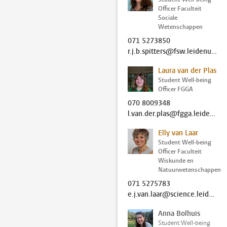
Officer Faculteit
Sociale
Wetenschappen
071 5273850
r.j.b.spitters@fsw.leidenuniv.nl
Laura van der Plas
Student Well-being
Officer FGGA
070 8009348
l.van.der.plas@fgga.leidenuniv.nl
Elly van Laar
Student Well-being
Officer Faculteit
Wiskunde en
Natuurwetenschappen
071 5275783
e.j.van.laar@science.leidenuniv.nl
Anna Bolhuis
Student Well-being