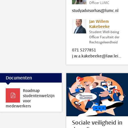
Officer LUMC
studyadvisorhas@lumc.nl
Jan Willem
Kakebeeke
Student Well-being
Officer Faculteit der
Rechtsgeleerdheid
071 5277851
j.w.a.kakebeeke@law.leidenuniv.nl
Documenten
Roadmap
studentenwelzijn
voor
medewerkers
Sociale veiligheid in