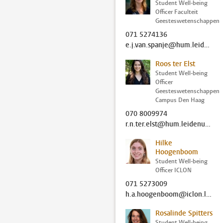
Student Well-being
Officer Faculteit
Geesteswetenschappen
071 5274136
e.j.van.spanje@hum.leidenuniv.nl
Roos ter Elst
Student Well-being
Officer
Geesteswetenschappen
Campus Den Haag
070 8009974
r.n.ter.elst@hum.leidenuniv.nl
Hilke
Hoogenboom
Student Well-being
Officer ICLON
071 5273009
h.a.hoogenboom@iclon.leidenuniv.nl
Rosalinde Spitters
Student Well-being