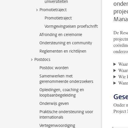
universiteiten
onder
Promotietraject
proje
Promotietraject
Manag
Vormgevingseisen proefschrift
De Rese
Afronding en ceremonie
project
Ondersteuning en community
coördin
onderzo
Reglementen en richtlijnen
Postdocs
Waar
Postdoc worden
Waar
Samenwerken met
Wie 
gerenommeerde onderzoekers
Wanne
Opleidingen, coaching en
Gese
loopbaanbegeleiding
Onderwijs geven
Onder m
Project
Praktische ondersteuning voor
internationals
Vertegenwoordiging