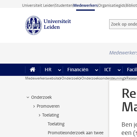
Ga direct naar de inhoud
Universiteit Leiden
Studenten
Medewerkers
Organisatiegids
Biblio
Zoek op onder
Zoekterm
Medewerker
HR
meer HR pagina’s
Financiën
meer Financiën pagi
ICT
meer ICT
Facil
Medewerkerswebsite
Onderzoek
Onderzoeksondersteuning
Resea
Re
Onderzoek
Ma
Promoveren
Toelating
Ben j
Toelating
een (
Promotieonderzoek aan twee