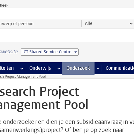
theek
werp of persoon en selecteer categorie
Alle
swebsite
ICT Shared Service Centre
na’s
 pagina’s
iteiten
meer Faciliteiten pagina’s
Onderwijs
meer Onderwijs pagina’s
Onderzoek
meer Onderzoek p
Communicati
rch Project Management Pool
search Project
nagement Pool
e onderzoeker en dien je een subsidieaanvraag in v
samenwerkings)project? Of ben je op zoek naar