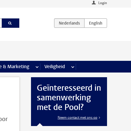
Login
agina’s
e & Marketing
meer Communicatie & Marketing pagina’s
Veiligheid
meer Veiligheid pagina’s
Geïnteresseerd in
samenwerking
met de Pool?
oor
Neem contact met ons op