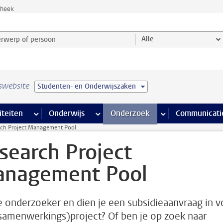
theek
werp of persoon en selecteer categorie
Alle
swebsite
Studenten- en Onderwijszaken
na’s
 pagina’s
iteiten
meer Faciliteiten pagina’s
Onderwijs
meer Onderwijs pagina’s
Onderzoek
meer Onderzoek p
Communicati
rch Project Management Pool
search Project
nagement Pool
e onderzoeker en dien je een subsidieaanvraag in v
samenwerkings)project? Of ben je op zoek naar