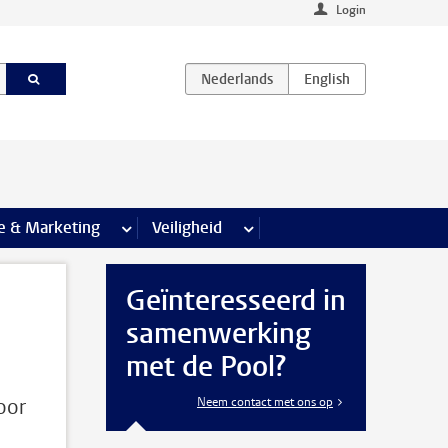
Login
agina’s
e & Marketing
meer Communicatie & Marketing pagina’s
Veiligheid
meer Veiligheid pagina’s
Geïnteresseerd in
samenwerking
met de Pool?
oor
Neem contact met ons op