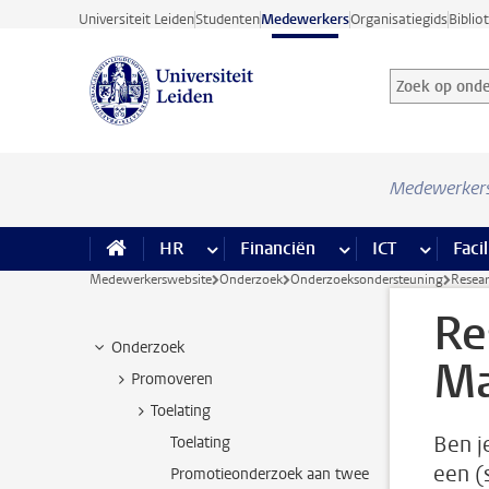
Ga direct naar de inhoud
Universiteit Leiden
Studenten
Medewerkers
Organisatiegids
Biblio
Zoek op onder
Zoekterm
Medewerker
HR
meer HR pagina’s
Financiën
meer Financiën pagi
ICT
meer ICT
Facil
Medewerkerswebsite
Onderzoek
Onderzoeksondersteuning
Resea
Re
Onderzoek
Ma
Promoveren
Toelating
Ben j
Toelating
een (
Promotieonderzoek aan twee