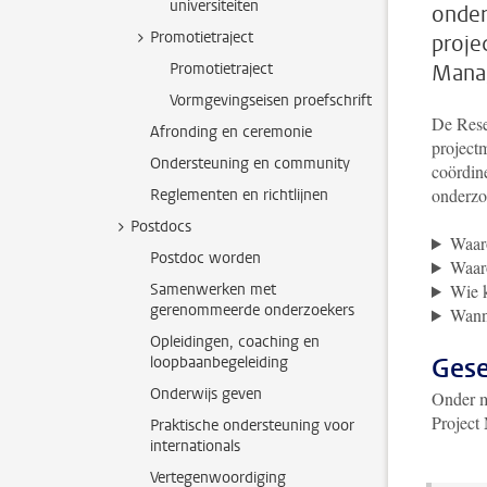
universiteiten
onder
Promotietraject
proje
Promotietraject
Manag
Vormgevingseisen proefschrift
De Rese
Afronding en ceremonie
project
Ondersteuning en community
coördin
onderzo
Reglementen en richtlijnen
Postdocs
Waar
Postdoc worden
Waar
Samenwerken met
Wie 
gerenommeerde onderzoekers
Wanne
Opleidingen, coaching en
Gese
loopbaanbegeleiding
Onderwijs geven
Onder m
Project
Praktische ondersteuning voor
internationals
Vertegenwoordiging