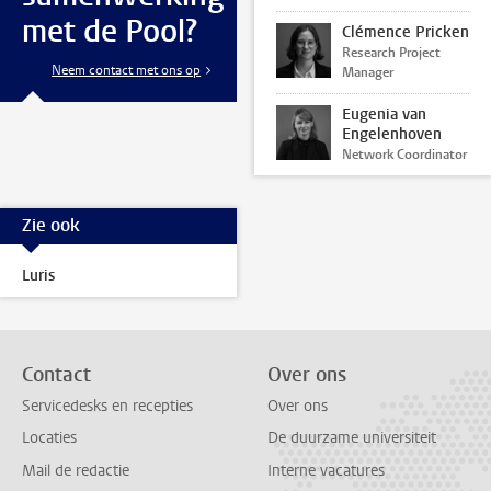
met de Pool?
Clémence Pricken
Research Project
Neem contact met ons op
Manager
Eugenia van
Engelenhoven
Network Coordinator
Zie ook
Luris
Contact
Over ons
Servicedesks en recepties
Over ons
Locaties
De duurzame universiteit
Mail de redactie
Interne vacatures