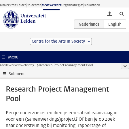
Ga direct naar de inhoud
Universiteit Leiden
Studenten
Medewerkers
Organisatiegids
Bibliotheek
toggle lo
Centre for the Arts in Society
Menu
Medewerkerswebsite
...
Research Project Management Pool
too
Submenu
Research Project Management
Pool
Ben je onderzoeker en dien je een subsidieaanvraag in
voor een (samenwerkings)project? Of ben je op zoek
naar ondersteuning bij monitoring, rapportage of