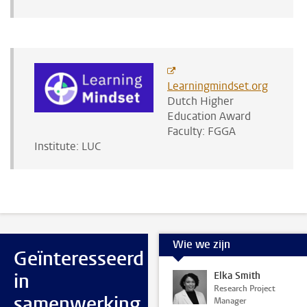
Learningmindset.org
Dutch Higher
Education Award
Faculty: FGGA
Institute: LUC
Wie we zijn
Geïnteresseerd
in
Elka Smith
Research Project
samenwerking
Manager