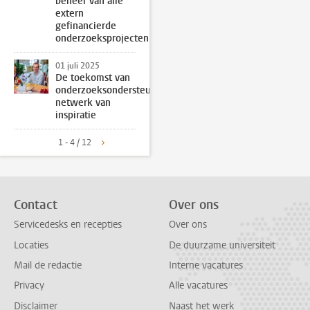
beheer van alle
extern
gefinancierde
onderzoeksprojecten
01 juli 2025
De toekomst van
onderzoeksondersteuning:
netwerk van
inspiratie
1 - 4 / 12
Contact
Over ons
Servicedesks en recepties
Over ons
Locaties
De duurzame universiteit
Mail de redactie
Interne vacatures
Privacy
Alle vacatures
Disclaimer
Naast het werk