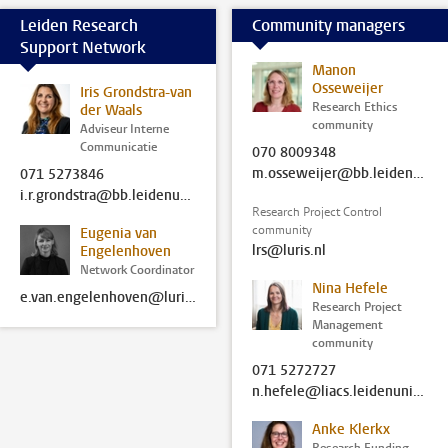
Leiden Research
Community managers
Support Network
Manon
Osseweijer
Iris Grondstra-van
Research Ethics
der Waals
community
Adviseur Interne
Communicatie
070 8009348
m.osseweijer@bb.leidenuniv.nl
071 5273846
i.r.grondstra@bb.leidenuniv.nl
Research Project Control
community
Eugenia van
lrs@luris.nl
Engelenhoven
Network Coordinator
Nina Hefele
e.van.engelenhoven@luris.nl
Research Project
Management
community
071 5272727
n.hefele@liacs.leidenuniv.nl
Anke Klerkx