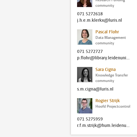
Research Funding
community
071 5272618
j.h.e.m.klerkx@luris.nl
Pascal Flohr
Data Management
community
071 5272727
p.flohr@library.leidenuniv.nl
Sara Cigna
Knowledge Transfer
community
s.m.cigna@luris.nl
Rogier Strijk
Hoofd Projectcontrol
071 5275959
r.f.m.strijk@hum.leidenuniv.nl