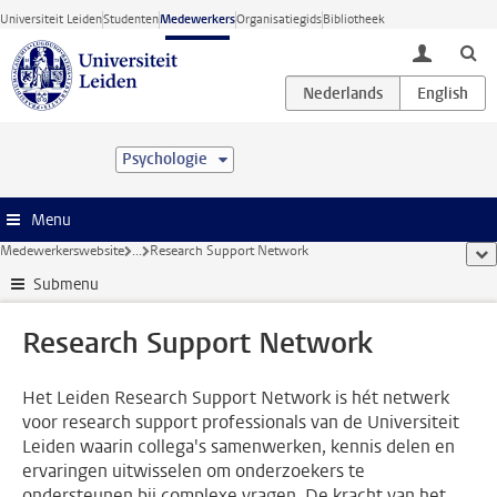
Ga direct naar de inhoud
Universiteit Leiden
Studenten
Medewerkers
Organisatiegids
Bibliotheek
toggle lo
Psychologie
Menu
Medewerkerswebsite
...
Research Support Network
too
Submenu
Research Support Network
Het Leiden Research Support Network is hét netwerk
voor research support professionals van de Universiteit
Leiden waarin collega's samenwerken, kennis delen en
ervaringen uitwisselen om onderzoekers te
ondersteunen bij complexe vragen. De kracht van het