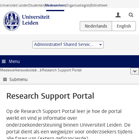
Ga direct naar de inhoud
Universiteit Leiden
Studenten
Medewerkers
Organisatiegids
Bibliotheek
toggle lo
Administratief Shared Service Centre
Menu
Medewerkerswebsite
...
Research Support Portal
too
Submenu
Research Support Portal
Op de Research Support Portal leer je hoe de portal
werkt en vind je informatie over
onderzoekondersteuning binnen Universiteit Leiden. De
portal dient als een wegwijzer voor onderzoekers tijdens
alle fasen van (extern gefinancierde)