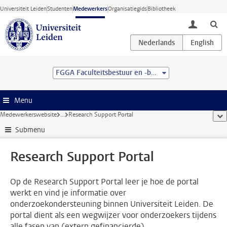
Ga direct naar de inhoud
Universiteit Leiden
Studenten
Medewerkers
Organisatiegids
Bibliotheek
toggle lo
FGGA Faculteitsbestuur en -bureau
Menu
Medewerkerswebsite
...
Research Support Portal
too
Submenu
Research Support Portal
Op de Research Support Portal leer je hoe de portal
werkt en vind je informatie over
onderzoekondersteuning binnen Universiteit Leiden. De
portal dient als een wegwijzer voor onderzoekers tijdens
alle fasen van (extern gefinancierde)