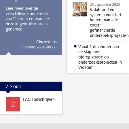
23 september 2025
Lees meer over de
Vidatum: één
verschillende onderdelen
systeem voor het
van Vidatum en wanneer
beheer van alle
deze in gebruik worden
extern
genomen.
gefinancierde
onderzoeksprojecten
Alles over het
Vanaf 1 december aan
implementatietraject
de slag met
tijdregistratie op
onderzoeksprojecten in
Vidatum
Zie ook
FAQ Tijdschrijven