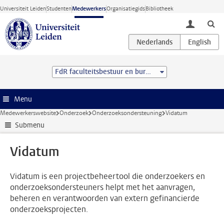
Ga direct naar de inhoud
Universiteit Leiden
Studenten
Medewerkers
Organisatiegids
Bibliotheek
toggle lo
FdR faculteitsbestuur en bureau
Menu
Medewerkerswebsite
Onderzoek
Onderzoeksondersteuning
Vidatum
Submenu
Vidatum
Vidatum is een projectbeheertool die onderzoekers en
onderzoeksondersteuners helpt met het aanvragen,
beheren en verantwoorden van extern gefinancierde
onderzoeksprojecten.