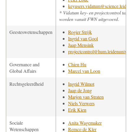
keyusers.vidatum@science.leidenu
* Vidatum key- en projectcontrol taken
worden vanuit FWN uitgevoerd
.
Geesteswetenschappen
Rogier Strijk
Ingrid van Gool
Jaap Mensink
projectcontrol@hum.leidenuniv.nl
Governance and
Chien Hu
Global Affairs
Marcel van Loon
Rechtsgeleerdheid
Ingrid Wilmot
Jaap de Jong
Marjon van Straten
Niels Verwers
Erik Kien
Sociale
Anita Wagemaker
Wetenschappen
Remco de Kler