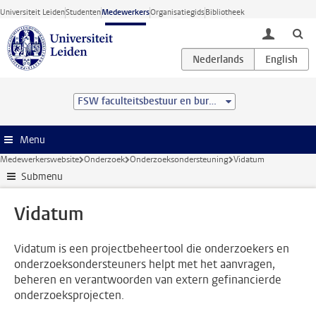
Ga direct naar de inhoud
Universiteit Leiden
Studenten
Medewerkers
Organisatiegids
Bibliotheek
toggle lo
FSW faculteitsbestuur en bureau
Menu
Medewerkerswebsite
Onderzoek
Onderzoeksondersteuning
Vidatum
Submenu
Vidatum
Vidatum is een projectbeheertool die onderzoekers en
onderzoeksondersteuners helpt met het aanvragen,
beheren en verantwoorden van extern gefinancierde
onderzoeksprojecten.