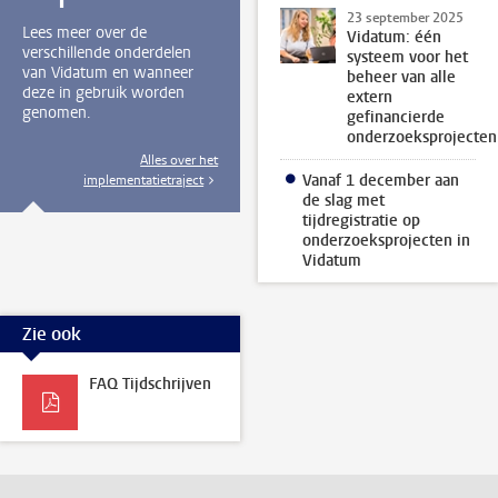
23 september 2025
Lees meer over de
Vidatum: één
verschillende onderdelen
systeem voor het
van Vidatum en wanneer
beheer van alle
deze in gebruik worden
extern
genomen.
gefinancierde
onderzoeksprojecten
Alles over het
Vanaf 1 december aan
implementatietraject
de slag met
tijdregistratie op
onderzoeksprojecten in
Vidatum
Zie ook
FAQ Tijdschrijven