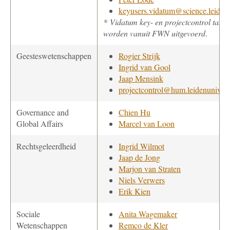
keyusers.vidatum@science.leidenu
* Vidatum key- en projectcontrol taken
worden vanuit FWN uitgevoerd
.
Geesteswetenschappen
Rogier Strijk
Ingrid van Gool
Jaap Mensink
projectcontrol@hum.leidenuniv.nl
Governance and
Chien Hu
Global Affairs
Marcel van Loon
Rechtsgeleerdheid
Ingrid Wilmot
Jaap de Jong
Marjon van Straten
Niels Verwers
Erik Kien
Sociale
Anita Wagemaker
Wetenschappen
Remco de Kler