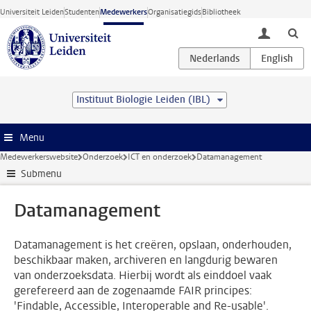
Ga direct naar de inhoud
Universiteit Leiden
Studenten
Medewerkers
Organisatiegids
Bibliotheek
toggle lo
Instituut Biologie Leiden (IBL)
Menu
Medewerkerswebsite
Onderzoek
ICT en onderzoek
Datamanagement
Submenu
Datamanagement
Datamanagement is het creëren, opslaan, onderhouden,
beschikbaar maken, archiveren en langdurig bewaren
van onderzoeksdata. Hierbij wordt als einddoel vaak
gerefereerd aan de zogenaamde FAIR principes:
'Findable, Accessible, Interoperable and Re-usable'.