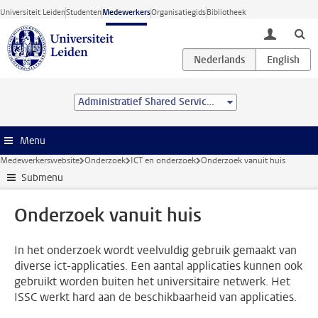
Ga direct naar de inhoud
Universiteit Leiden
Studenten
Medewerkers
Organisatiegids
Bibliotheek
toggle lo
Administratief Shared Service Centre
Menu
Medewerkerswebsite
Onderzoek
ICT en onderzoek
Onderzoek vanuit huis
Submenu
Onderzoek vanuit huis
In het onderzoek wordt veelvuldig gebruik gemaakt van
diverse ict-applicaties. Een aantal applicaties kunnen ook
gebruikt worden buiten het universitaire netwerk. Het
ISSC werkt hard aan de beschikbaarheid van applicaties.