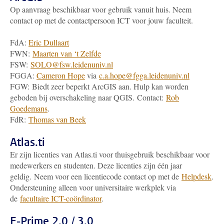
Op aanvraag beschikbaar voor gebruik vanuit huis. Neem
contact op met de contactpersoon ICT voor jouw faculteit.
FdA:
Eric Dullaart
FWN:
Maarten van ‘t Zelfde
FSW:
SOLO@fsw.leidenuniv.nl
FGGA:
Cameron Hope
via
c.a.hope@fgga.leidenuniv.nl
FGW: Biedt zeer beperkt ArcGIS aan. Hulp kan worden
geboden bij overschakeling naar QGIS. Contact:
Rob
Goedemans
.
FdR:
Thomas van Beek
Atlas.ti
Er zijn licenties van Atlas.ti voor thuisgebruik beschikbaar voor
medewerkers en studenten. Deze licenties zijn één jaar
geldig. Neem voor een licentiecode contact op met de
Helpdesk
.
Ondersteuning alleen voor universitaire werkplek via
de
facultaire ICT-coördinator
.
E-Prime 2.0 / 3.0