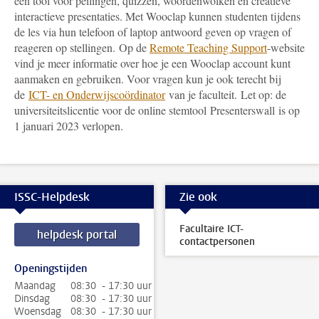
een tool voor peilingen, quizzen, woordenwolken en creatieve
interactieve presentaties. Met Wooclap kunnen studenten tijdens
de les via hun telefoon of laptop antwoord geven op vragen of
reageren op stellingen.
Op de
Remote Teaching Support
-
website
vind je meer informatie over hoe je een Wooclap account kunt
aanmaken en gebruiken.
Voor vragen kun je ook terecht bij
de
ICT- en Onderwijscoördinator
van je faculteit.
Let op: de
universiteitslicentie voor de online stemtool Presenterswall is op
1 januari 2023 verlopen.
ISSC-Helpdesk
Zie ook
Facultaire ICT-
helpdesk portal
contactpersonen
Openingstijden
Maandag
08:30 - 17:30 uur
Dinsdag
08:30 - 17:30 uur
Woensdag
08:30 - 17:30 uur