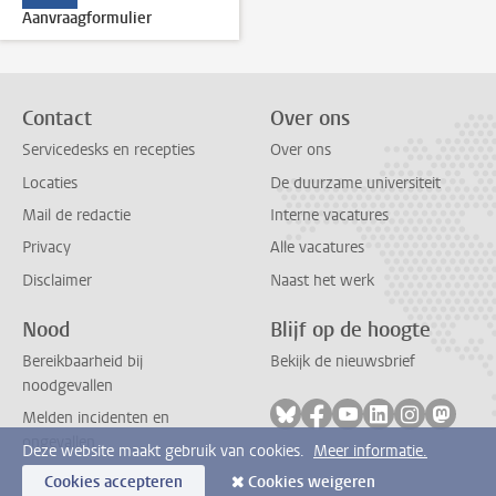
Aanvraagformulier
Contact
Over ons
Servicedesks en recepties
Over ons
Locaties
De duurzame universiteit
Mail de redactie
Interne vacatures
Privacy
Alle vacatures
Disclaimer
Naast het werk
Nood
Blijf op de hoogte
Bereikbaarheid bij
Bekijk de nieuwsbrief
noodgevallen
Volg ons op bluesky
Volg ons op facebook
Volg ons op youtub
Volg ons op li
Volg ons o
Volg 
Melden incidenten en
ongevallen
Deze website maakt gebruik van cookies.
Meer informatie.
Cookies accepteren
Cookies weigeren