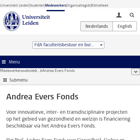
Ga direct naar de inhoud
Universiteit Leiden
Studenten
Medewerkers
Organisatiegids
Bibliotheek
toggle lo
FdA faculteitsbestuur en bureau
Menu
Medewerkerswebsite
...
Andrea Evers Fonds
too
Submenu
Andrea Evers Fonds
Voor innovatieve, inter- en transdisciplinaire projecten
op het gebied van gezondheid en welzijn is financiering
beschikbaar via het Andrea Evers Fonds.
Het Prof. Andrea Evers Fonds voor Gezondheid, Gedrag en