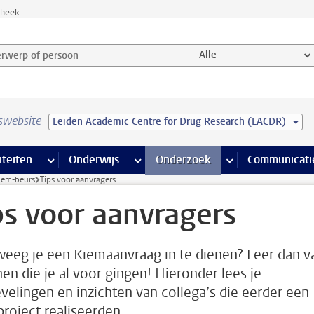
theek
werp of persoon en selecteer categorie
Alle
swebsite
Leiden Academic Centre for Drug Research (LACDR)
na’s
 pagina’s
iteiten
meer Faciliteiten pagina’s
Onderwijs
meer Onderwijs pagina’s
Onderzoek
meer Onderzoek p
Communicati
iem-beurs
Tips voor aanvragers
ps voor aanvragers
eeg je een Kiemaanvraag in te dienen? Leer dan v
en die je al voor gingen! Hieronder lees je
velingen en inzichten van collega’s die eerder een
roject realiseerden.