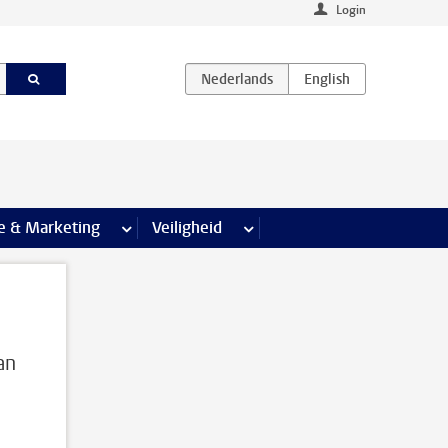
Login
agina’s
e & Marketing
meer Communicatie & Marketing pagina’s
Veiligheid
meer Veiligheid pagina’s
an