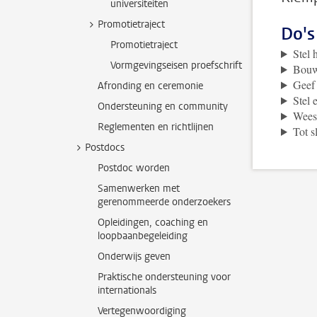
universiteiten
Promotietraject
Do's
Promotietraject
Stel 
Vormgevingseisen proefschrift
Bouw
Geef 
Afronding en ceremonie
Stel 
Ondersteuning en community
Wees 
Reglementen en richtlijnen
Tot s
Postdocs
Postdoc worden
Samenwerken met
gerenommeerde onderzoekers
Opleidingen, coaching en
loopbaanbegeleiding
Onderwijs geven
Praktische ondersteuning voor
internationals
Vertegenwoordiging