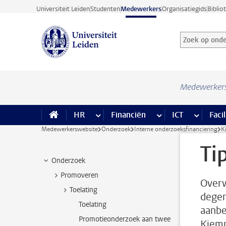
Ga direct naar de inhoud
Universiteit Leiden
Studenten
Medewerkers
Organisatiegids
Biblio
Zoek op onder
Zoekterm
Medewerker
HR
meer HR pagina’s
Financiën
meer Financiën pagi
ICT
meer ICT
Facil
Medewerkerswebsite
Onderzoek
Interne onderzoeksfinanciering
K
Ti
Onderzoek
Promoveren
Overw
Toelating
degen
Toelating
aanbe
Promotieonderzoek aan twee
Kiemp