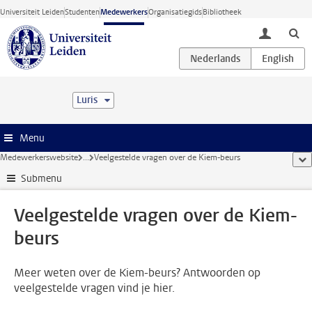
Ga direct naar de inhoud
Universiteit Leiden
Studenten
Medewerkers
Organisatiegids
Bibliotheek
toggle lo
Luris
Menu
Medewerkerswebsite
...
Veelgestelde vragen over de Kiem-beurs
too
Submenu
Veelgestelde vragen over de Kiem-
beurs
Meer weten over de Kiem-beurs? Antwoorden op
veelgestelde vragen vind je hier.